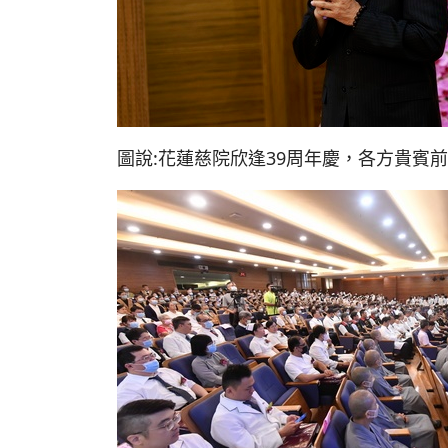
圖說:花蓮慈院欣逢39周年慶，各方貴賓