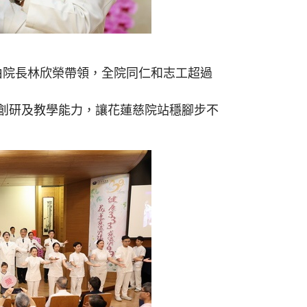
會，由院長林欣榮帶領，全院同仁和志工超過
創研及教學能力，讓花蓮慈院站穩腳步不