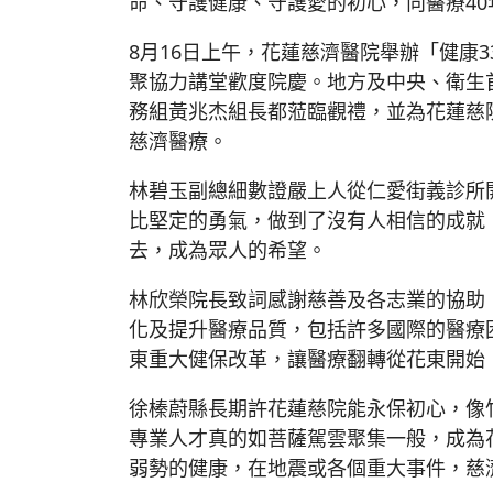
命、守護健康、守護愛的初心，向醫療40
8月16日上午，花蓮慈濟醫院舉辦「健康3
聚協力講堂歡度院慶。地方及中央、衛生
務組黃兆杰組長都蒞臨觀禮，並為花蓮慈
慈濟醫療。
林碧玉副總細數證嚴上人從仁愛街義診所
比堅定的勇氣，做到了沒有人相信的成就
去，成為眾人的希望。
林欣榮院長致詞感謝慈善及各志業的協助
化及提升醫療品質，包括許多國際的醫療
東重大健保改革，讓醫療翻轉從花東開始
徐榛蔚縣長期許花蓮慈院能永保初心，像
專業人才真的如菩薩駕雲聚集一般，成為
弱勢的健康，在地震或各個重大事件，慈