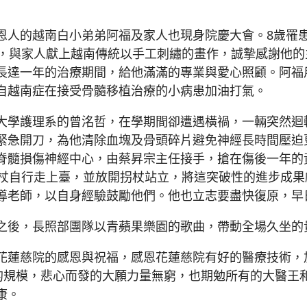
恩人的越南白小弟弟阿福及家人也現身院慶大會。8歲罹
他，與家人獻上越南傳統以手工刺繡的畫作，誠摯感謝他
長達一年的治療期間，給他滿滿的專業與愛心照顧。阿福
自越南症在接受骨髓移植治療的小病患加油打氣。
大學護理系的曾洺哲，在學期間卻遭遇橫禍，一輛突然迴
緊急開刀，為他清除血塊及骨頭碎片避免神經長時間壓迫更
脊髓損傷神經中心，由蔡昇宗主任接手，搶在傷後一年的
拐杖自行走上臺，並放開拐杖站立，將這突破性的進步成
導老師，以自身經驗鼓勵他們。他也立志要盡快復原，早
之後，長照部團隊以青蘋果樂園的歌曲，帶動全場久坐的
花蓮慈院的感恩與祝福，感恩花蓮慈院有好的醫療技術，
床的規模，悲心而發的大願力量無窮，也期勉所有的大醫王
康。