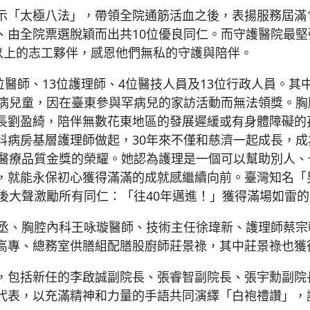
「太極八法」，帶領全院通筋活血之後，表揚服務屆滿10
、由全院票選脫穎而出共10位優良同仁。而守護醫院最
以上的志工夥伴，感恩他們無私的守護與陪伴。
5位醫師、13位護理師、4位醫技人員及13位行政人員。
疾病兒童，因在臺東參與罕病兒的家訪活動而無法領獎。
長劉盈綺，陪伴無數花東地區的發展遲緩或有身體障礙的
科病房基層護理師做起，30年來不僅和慈濟一起成長，
技醫療品質金獎的榮耀。她認為護理是一個可以幫助別人
，就能永保初心獲得滿滿的成就感繼續向前。臺灣知名「
後大聲激勵所有同仁：「往40年邁進！」獲得滿場如雷
言丞、胸腔內科王咏璇醫師、技術主任徐瑋新、護理師蔡
高專、總務室供膳組配膳股廚師莊景祿，其中莊景祿也獲
，包括新任的李啟誠副院長、張睿智副院長、張宇勳副院
代表，以充滿精神和力量的手語共同演繹「白袍禮讚」，