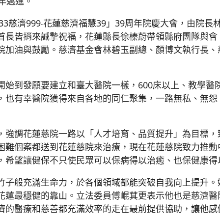
年邁進。
33慈濟999‧花蓮慈濟福慧39」39周年院慶大會，由院
首長皆捎來誠摯祝福，花蓮縣長徐榛蔚帶領縣府團隊與會
院加油與鼓勵。慈濟基金會林碧玉副總、顏博文執行長、
開始到發願要建立和臺大醫院一樣，600床以上、教學醫
，也有幸醫院獲得來自各地的同仁聚集，一路無私、無怨
，強調花蓮慈院一路以「人才培育、品質提升」為目標，
困難個案都送到花蓮慈院來治療，現在花蓮慈院致力推動
，希望讓健保不只使民眾可以保病得以治癒、也保健康得
竹子般充滿生命力，於各個領域都能突破自我向上提升。
花蓮最穩健的靠山。立法委員傅崐萁更表示他也是慈濟醫
濟的醫療和慈善都充滿效率的走在最前提供協助，讓他感