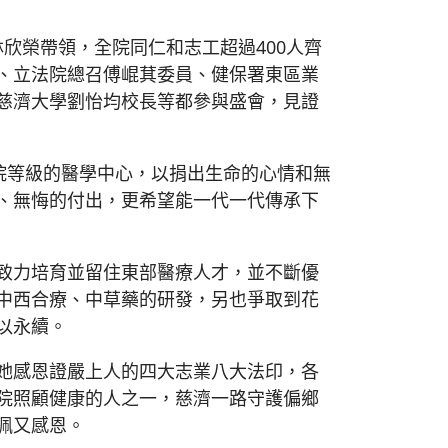
長林欣榮帶領，全院同仁和志工超過400人齊
、立法院總召傅崐萁委員、健保署東區業
慈濟大學劉怡均校長等都參與盛會，見證
院等級的醫學中心，以捐出生命的心情和無
、無悔的付出，更希望能一代一代傳承下
致力培育並留住東部醫療人才，並不斷優
中西合療、中草藥的研發，另也爭取到花
以永續。
她感恩證嚴上人的四大志業八大法印，各
院照顧健康的人之一，慈濟一路守護偏鄉
佩又感恩。