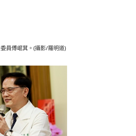
員傅崐萁。(攝影/羅明道)