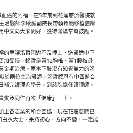
患血癌的阿福，在5年前到花蓮慈濟醫院就
的主治醫師李啟誠副院長帶領骨髓移植團隊
用中文向大家問好，獲得滿場掌聲鼓勵。
轉的車讓洺哲閃避不及撞上，送醫途中下
加受損。銘哲是第12胸椎、第1腰椎骨
黃金期治療。原本下肢沒有知覺無力的洺
果獻給兩位主治醫師。洺哲感恩有中西醫合
日補完護理系學分，到慈院擔任護理師。
貴賓及同仁再次「健康」一下。
加上各志業的和合互協，現在花蓮慈院已
和白衣大士，秉持初心、方向不變，一定能