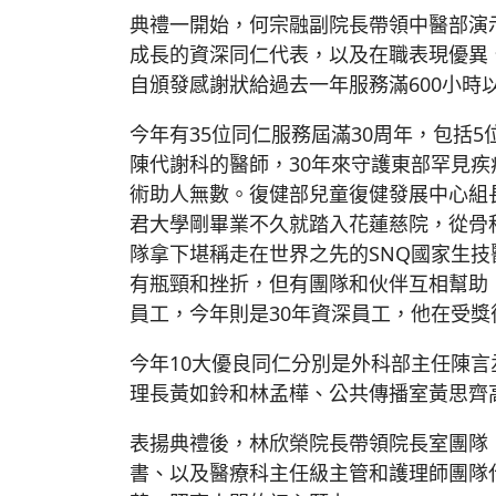
典禮一開始，何宗融副院長帶領中醫部演示
成長的資深同仁代表，以及在職表現優異
自頒發感謝狀給過去一年服務滿600小時
今年有35位同仁服務屆滿30周年，包括
陳代謝科的醫師，30年來守護東部罕見
術助人無數。復健部兒童復健發展中心組
君大學剛畢業不久就踏入花蓮慈院，從骨
隊拿下堪稱走在世界之先的SNQ國家生
有瓶頸和挫折，但有團隊和伙伴互相幫助
員工，今年則是30年資深員工，他在受獎
今年10大優良同仁分別是外科部主任陳
理長黃如鈴和林孟樺、公共傳播室黃思齊
表揚典禮後，林欣榮院長帶領院長室團隊
書、以及醫療科主任級主管和護理師團隊