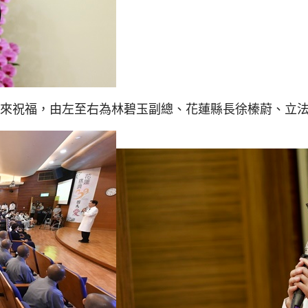
前來祝福，由左至右為林碧玉副總、花蓮縣長徐榛蔚、立法委