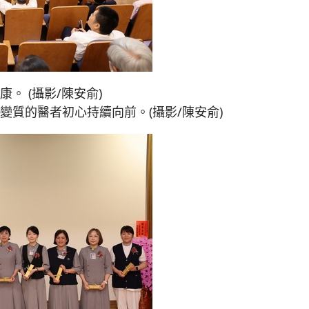
 (攝影/陳安俞)
質的醫者初心持續向前。(攝影/陳安俞)