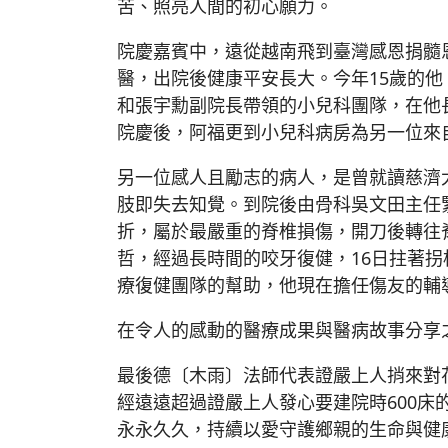
苦、照亮人間的初心願力。
院慶嘉賓中，遠從越南飛到臺灣感恩捐髓
醫，出院後健康平安長大。今年15歲的
和張宇勳副院長帶領的小兒科團隊，在他
院慶後，阿福更到小兒科病房為另一位來
另一位感人且勵志的病人，是曾就讀慈濟
肢即失去知覺。到院後由骨科吳文田主任
折，屬於最嚴重的脊椎損傷，開刀後轉往
哲，經過長時間的咬牙復健，16日拄著
療復健團隊的幫助，他現在擔任傷友的輔
在令人的感動的醫療成果與醫病故事分享
最後德〔木雨〕法師代表證嚴上人捎來對
經遠遠超過證嚴上人發心要建院時600
永永久久，持續以愛守護鄉親的生命與健