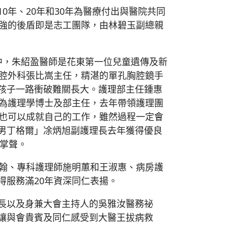
年、20年和30年為醫療付出與醫院共同
堅強的後盾即是志工團隊，由林碧玉副總親
其中，朱紹盈醫師是花東第一位兒童遺傳及新
胸腔外科張比嵩主任，精湛的單孔胸腔鏡手
孩子一路衝破難關長大。護理部主任鍾惠
成為護理學博士及部主任，去年帶領護理團
、也可以成就自己的工作，雖然過程一定會
男丁格爾」凃炳旭副護理長去年獲得優良
的掌聲。
宗翰、專科護理師施明蕙和王淑惠、病房護
得服務滿20年資深同仁表揚。
長以及身兼大會主持人的吳雅汝醫務祕
讓與會貴賓及同仁感受到大醫王拔病救