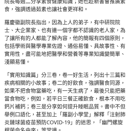
院長每週二分享素食健康知識；她也趁新書會推廣素
食，強調透過茹素也讓社會更祥和。
羅慶徽副院長指出，因為上人的弟子，有中研院院
士、大企業家、也有連一個字都不認識的老人家，為
了讓所有的人都能了解內容，他的簡報有四個原則，
包括學術與醫學專業佐證、通俗易懂、具故事性、有
實用性，盡可能地把醫學和營養等專業知識變簡單、
淺顯易懂。
「實用知識篇」分三卷，卷一好生活，列出十三篇和
疾病相關的小故事；卷二的好飲食，強調醫食同源，
如果不把食物當藥吃，有一天生病了，最後只能把藥
當食物吃，例如，若平日三餐正確飲食，根本不用吃
鈣片補鈣；卷三是分享如何提升睡眠品質。書中不但
舉例口語化，甚至加上「羅副小學堂」解釋「注射肺
炎鏈球菌疫苗預防COVID-19」的迷思，「幽門螺旋
桿菌命名由來」等常識。