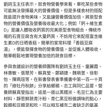
劉詩玉主任表示，就食物營養學來看，單吃某些食物
可能無法發揮最大的營養價值，但是多樣食材的搭配
既能提升食物美味，又能讓營養價值加倍，將原型食
物的營養價值及營養吸收最大化；例如「鈣＋維生素
D」是讓人體吸收鈣質的完美原型食物組合，傳統市
場的石膏豆腐含有大量鈣質，不妨用它來配搭富含維
生素D的日晒香菇，簡單的家常料理「香菇豆腐
湯」，便能發揮食物的營養價值，並促進人體吸收，
簡單輕鬆地實現營養加倍的蔬食目標。
參與食譜設計的營養師團隊有劉詩玉主任、童麗霞、
林惠敏、張慧芳、蘇真瑩、鄭穎捷、魏萌萱、徐彰
怡、陳珮瑄等，在新書發表會準備書中第一百一十頁
的「綠牡丹秋餅」分享給鄉親、志工與同仁品嘗。營
養師蘇真瑩指出，這是一道以黑糯米、毛豆仁為主要
材料，靜思鮮蔬青汁粉、青仁黑豆粉做調味的點心，
穀類和豆類混和吃，可以相互補充二者缺乏的氨基