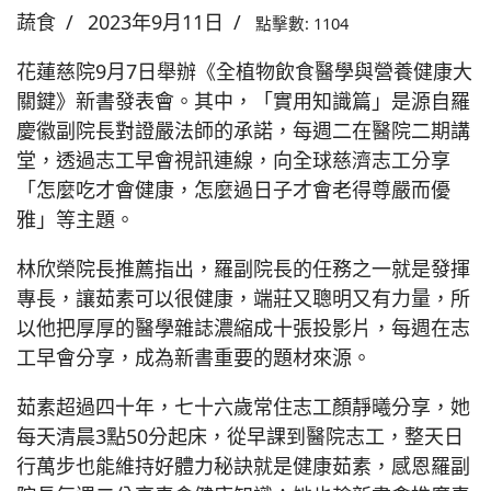
蔬食
2023年9月11日
點擊數: 1104
花蓮慈院9月7日舉辦《全植物飲食醫學與營養健康大
關鍵》新書發表會。其中，「實用知識篇」是源自羅
慶徽副院長對證嚴法師的承諾，每週二在醫院二期講
堂，透過志工早會視訊連線，向全球慈濟志工分享
「怎麼吃才會健康，怎麼過日子才會老得尊嚴而優
雅」等主題。
林欣榮院長推薦指出，羅副院長的任務之一就是發揮
專長，讓茹素可以很健康，端莊又聰明又有力量，所
以他把厚厚的醫學雜誌濃縮成十張投影片，每週在志
工早會分享，成為新書重要的題材來源。
茹素超過四十年，七十六歲常住志工顏靜曦分享，她
每天清晨3點50分起床，從早課到醫院志工，整天日
行萬步也能維持好體力秘訣就是健康茹素，感恩羅副