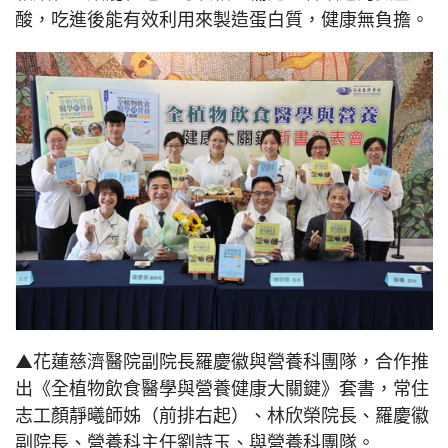
酸，吃進後能有效利用來製造蛋白質，健康無負擔。
▲花蓮慈濟醫院副院長羅慶徽與營養科團隊，合作推
出《全植物飲食醫學與營養健康大關鍵》套書，常住
志工顏靜曦師姊（前排右起）、林欣榮院長、羅慶徽
副院長、營養科主任劉詩玉、與營養科團隊。