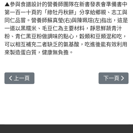
▲參與食譜設計的營養師團隊在新書發表會準備書中
第一百一十頁的「綠牡丹秋餅」分享給鄉親、志工與
同仁品嘗。營養師蘇真瑩(右)與陳珮瑄(左)指出，這是
一道以黑糯米、毛豆仁為主要材料，靜思鮮蔬青汁
粉、青仁黑豆粉做調味的點心，穀類和豆類混和吃，
可以相互補充二者缺乏的氨基酸，吃進後能有效利用
來製造蛋白質，健康無負擔。
上一篇文章: 立冬進補 花蓮慈院推溫暖甜湯補元氣
下一篇文章:
上一頁
下一頁