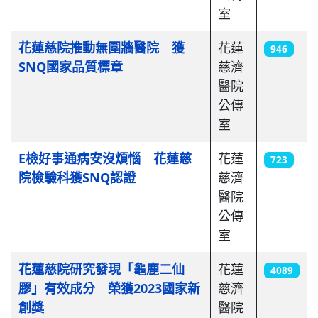
室
花蓮慈院推動無圍牆醫院 獲
花蓮
946
SNQ國家品質標章
慈濟
醫院
公傳
室
E檢好事通病安沒煩惱 花蓮慈
花蓮
723
院檢驗科獲SNQ認證
慈濟
醫院
公傳
室
花蓮慈院研究發現「龜鹿二仙
花蓮
4089
膠」有效成分 榮獲2023國家新
慈濟
創獎
醫院