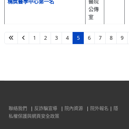
構獎醫學中心第一名
醫院
公傳
室
1
2
3
4
5
6
7
8
9
第 5 頁，共 16 頁
聯絡我們
|
反詐騙宣導
|
院內資源
|
院外報名
|
隱
私權保護與網頁安全政策