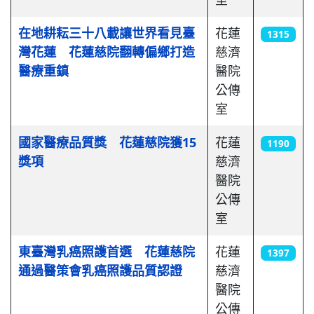
在地耕耘三十八載讓世界看見臺
花蓮
1315
灣花蓮 花蓮慈院翻轉偏鄉打造
慈濟
醫療重鎮
醫院
公傳
室
國家醫療品質獎 花蓮慈院獲15
花蓮
1190
獎項
慈濟
醫院
公傳
室
東臺灣乳癌照護首選 花蓮慈院
花蓮
1397
通過醫策會乳癌照護品質認證
慈濟
醫院
公傳