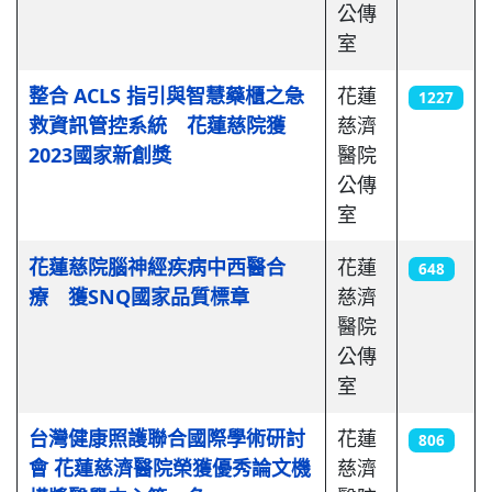
公傳
室
整合 ACLS 指引與智慧藥櫃之急
花蓮
1227
救資訊管控系統 花蓮慈院獲
慈濟
2023國家新創獎
醫院
公傳
室
花蓮慈院腦神經疾病中西醫合
花蓮
648
療 獲SNQ國家品質標章
慈濟
醫院
公傳
室
台灣健康照護聯合國際學術研討
花蓮
806
會 花蓮慈濟醫院榮獲優秀論文機
慈濟