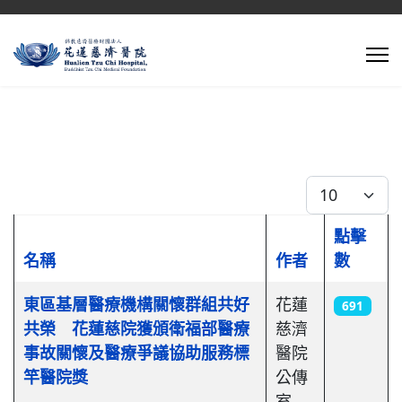
每頁顯示條數
點擊
名稱
作者
數
文章列表
東區基層醫療機構關懷群組共好
花蓮
691
共榮 花蓮慈院獲頒衛福部醫療
慈濟
事故關懷及醫療爭議協助服務標
醫院
竿醫院獎
公傳
室