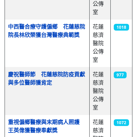
公傳
室
中西醫合療守護偏鄉 花蓮慈院
花蓮
1018
院長林欣榮獲台灣醫療典範獎
慈濟
醫院
公傳
室
慶祝醫師節 花蓮慈院防疫貢獻
花蓮
977
與多位醫師獲肯定
慈濟
醫院
公傳
室
重視偏鄉醫療與末期病人照護
花蓮
1072
王英偉獲醫療奉獻獎
慈濟