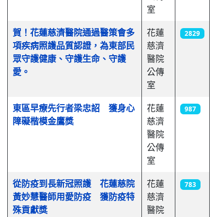
室
賀！花蓮慈濟醫院通過醫策會多
花蓮
2829
項疾病照護品質認證，為東部民
慈濟
眾守護健康、守護生命、守護
醫院
愛。
公傳
室
東區早療先行者梁忠詔 獲身心
花蓮
987
障礙楷模金鷹獎
慈濟
醫院
公傳
室
從防疫到長新冠照護 花蓮慈院
花蓮
783
黃妙慧醫師用愛防疫 獲防疫特
慈濟
殊貢獻獎
醫院