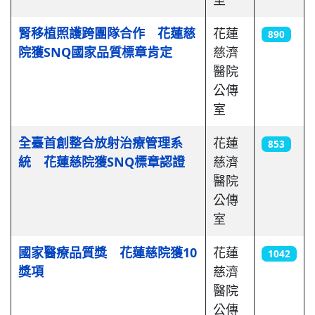
腎移植照護跨團隊合作 花蓮慈
花蓮
890
院獲SNQ國家品質標章肯定
慈濟
醫院
公傳
室
全臺首創整合放射治療管理系
花蓮
853
統 花蓮慈院獲SNQ標章認證
慈濟
醫院
公傳
室
國家醫療品質獎 花蓮慈院獲10
花蓮
1042
獎項
慈濟
醫院
公傳