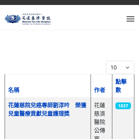
每頁顯示條數
點擊
名稱
作者
數
文章列表
花蓮慈院兒癌專師劉淳吟 榮獲
花蓮
1837
兒童醫療貢獻兒童護理獎
慈濟
醫院
公傳
室