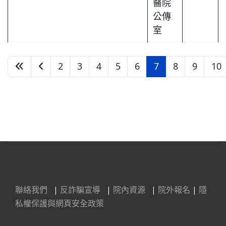
醫院
公傳
室
2
3
4
5
6
7
8
9
10
第 7 頁，共 16 頁
聯絡我們
|
反詐騙宣導
|
院內資源
|
院外報名
|
隱
私權保護與網頁安全政策