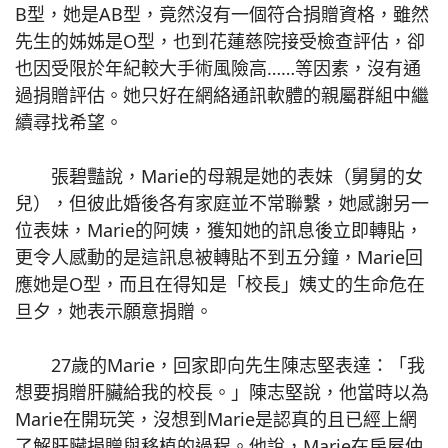
B型，她是AB型，竟然沒有一個符合捐贈資格，雖然
先生的姊姊是O型，也到花蓮慈院接受檢查評估，卻
也因受限於年紀較大手術風險高……等因素，沒有通
過捐贈評估。她只好在網絡通訊軟體的親屬群組中繼
續尋找希望。
張碧豔說，Marie的母親是她的表妹（舅舅的女
兒），但彼此婚後各有家庭並不常聯繫，她感謝另一
位表妹，Marie的阿姨，獲知她的訊息後立即轉貼，
更令人感動的是這訊息被轉貼不到五分鐘，Marie回
應她是O型，而且在得知是「校長」姨丈的生命危在
旦夕，她表示願意捐贈。
27歲的Marie，回家即向先生陳志堅表達：「我
想要捐贈肝臟給我的校長。」陳志堅說，他當時以為
Marie在開玩笑，沒想到Marie是認真的且已經上網
了解肝臟捐贈與移植的過程。他說，Marie在房屋仲