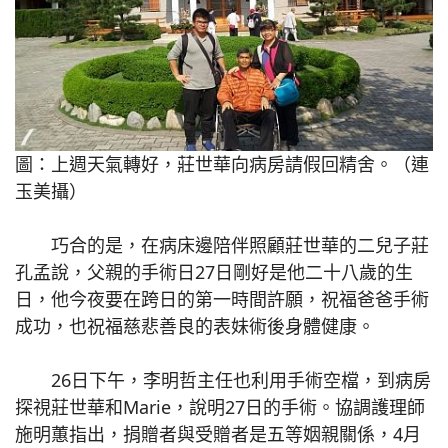
圖：上週天氣轉好，莊世華向病房請假回精舍。（連
玉美攝）
巧合的是，在病床邊陪伴照顧莊世華的二兒子莊
孔孟說，父親的手術日27日剛好是他二十八歲的生
日，他今夜要在跨日的第一時間許願，祝福爸爸手術
成功，也祝福慈悲善良的表妹術後身體健康。
26日下午，李明哲主任也利用手術空檔，到病房
探視莊世華和Marie，說明27日的手術。協調護理師
施明蕙指出，捐贈者與受贈者是五等姻親關係，4月