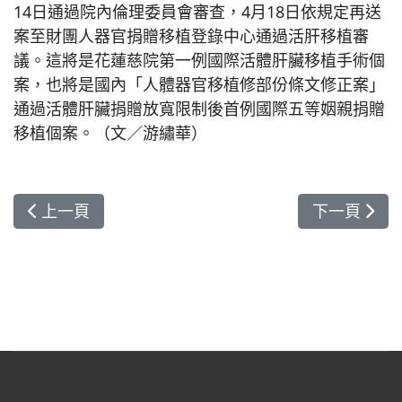
14日通過院內倫理委員會審查，4月18日依規定再送
案至財團人器官捐贈移植登錄中心通過活肝移植審
議。這將是花蓮慈院第一例國際活體肝臟移植手術個
案，也將是國內「人體器官移植修部份條文修正案」
通過活體肝臟捐贈放寬限制後首例國際五等姻親捐贈
移植個案。（文／游繡華）
上一篇文章: 慈濟50醫療30 為健康加「油」
下一篇文章:
上一頁
下一頁