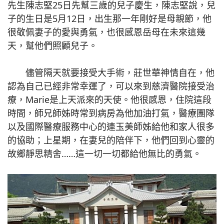
先生陳志堅25日先幫三歲的兒子慶生，陳志堅說，兒
子的生日是5月12日，出生那一年剛好是母親節，他
很敬佩妻子的愛與勇氣，也很感恩岳母在未來這幾
天，幫他們照顧兒子。
儘管隔天就要接受大手術，莊世華神情自在，他
認為自己已經非常幸運了，可以來到慈濟醫院接受治
療，Marie是上天派來的天使。他很感恩，住院這段
時間，師兄師姊時常到病房為他加油打氣，醫療團隊
以及國際醫療服務中心的連玉美師姊給他和家人很多
的協助；上星期，在妻兒的陪伴下，他們回到心靈的
故鄉靜思精舍……這一切一切都給他無比的勇氣。