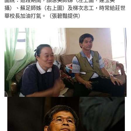
圖說：這段期間，顏惠美師姊（左上圖，連玉美
攝）、蘇足師姊（右上圖）及梯次志工，時常給莊世
華校長加油打氣。（張碧豔提供）