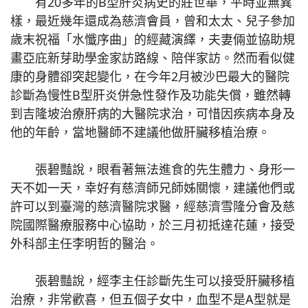
有20多年的B型肝炎病史的莊世華，平時並無異
樣，最近幾年還成為慈濟會員，曾和太太、兒子參加
歲末祝福「水懺序曲」的經藏演繹，夫妻倆並協助規
畫亞庇新芽助學金家訪路線、陪伴家訪。然而看似健
康的身體卻突起變化，在今年2月被沙巴最大的醫院
診斷為慢性B型肝炎併急性發作及功能失償，雖然轉
到吉隆坡治療肝病的大醫院求治，可惜因疾病本身及
他的年齡，當地醫師不建議他做肝臟移植治療。
張碧豔說，眼看著無法進食的先生體力、身形一
天不如一天，幸好有慈濟師兄師姊關懷，建議他們或
許可以到臺灣的慈濟醫院求醫，經慈濟雪隆分會及慈
院國際醫療服務中心協助，於三月初抵達花蓮，接受
外科部主任李明哲的醫治。
張碧豔說，經李主任診斷先生可以接受肝臟移植
治療，非常歡喜，但五個子女中，血型不是A型就是