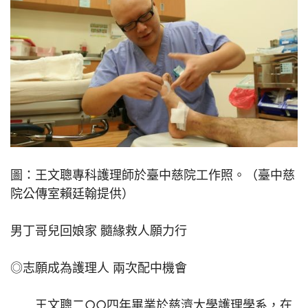
圖：王文聰專科護理師於臺中慈院工作照。（臺中慈
院公傳室賴廷翰提供）
男丁哥兒回娘家 髓緣救人願力行
◎志願成為護理人 兩次配中機會
王文聰二○○四年畢業於慈濟大學護理學系，在