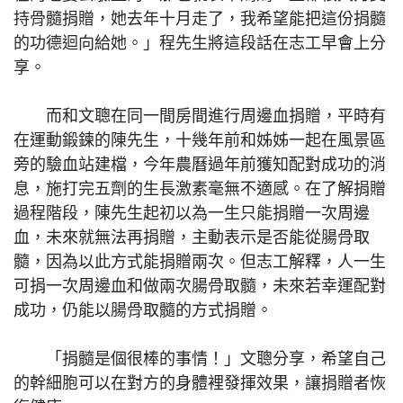
持骨髓捐贈，她去年十月走了，我希望能把這份捐髓
的功德迴向給她。」程先生將這段話在志工早會上分
享。
而和文聰在同一間房間進行周邊血捐贈，平時有
在運動鍛鍊的陳先生，十幾年前和姊姊一起在風景區
旁的驗血站建檔，今年農曆過年前獲知配對成功的消
息，施打完五劑的生長激素毫無不適感。在了解捐贈
過程階段，陳先生起初以為一生只能捐贈一次周邊
血，未來就無法再捐贈，主動表示是否能從腸骨取
髓，因為以此方式能捐贈兩次。但志工解釋，人一生
可捐一次周邊血和做兩次腸骨取髓，未來若幸運配對
成功，仍能以腸骨取髓的方式捐贈。
「捐髓是個很棒的事情！」文聰分享，希望自己
的幹細胞可以在對方的身體裡發揮效果，讓捐贈者恢