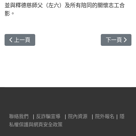
並與釋德慈師父（左六）及所有陪同的關懷志工合
影。
上一篇文章: 表外甥女大愛，馬國校長看見希望
下一篇文章:
上一頁
下一頁
聯絡我們
|
反詐騙宣導
|
院內資源
|
院外報名
|
隱
私權保護與網頁安全政策