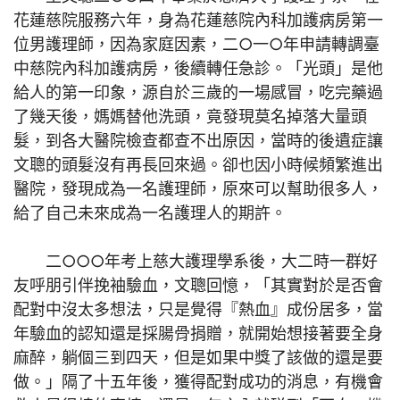
花蓮慈院服務六年，身為花蓮慈院內科加護病房第一
位男護理師，因為家庭因素，二○一○年申請轉調臺
中慈院內科加護病房，後續轉任急診。「光頭」是他
給人的第一印象，源自於三歲的一場感冒，吃完藥過
了幾天後，媽媽替他洗頭，竟發現莫名掉落大量頭
髮，到各大醫院檢查都查不出原因，當時的後遺症讓
文聰的頭髮沒有再長回來過。卻也因小時候頻繁進出
醫院，發現成為一名護理師，原來可以幫助很多人，
給了自己未來成為一名護理人的期許。
二○○○年考上慈大護理學系後，大二時一群好
友呼朋引伴挽袖驗血，文聰回憶，「其實對於是否會
配對中沒太多想法，只是覺得『熱血』成份居多，當
年驗血的認知還是採腸骨捐贈，就開始想接著要全身
麻醉，躺個三到四天，但是如果中獎了該做的還是要
做。」隔了十五年後，獲得配對成功的消息，有機會