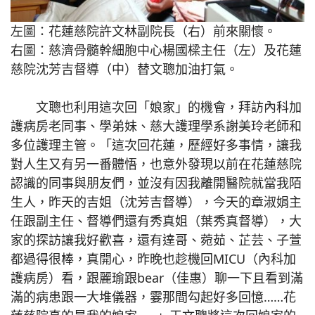
左圖：花蓮慈院許文林副院長（右）前來關懷。
右圖：慈濟骨髓幹細胞中心楊國樑主任（左）及花蓮
慈院沈芳吉督導（中）替文聰加油打氣。
文聰也利用這次回「娘家」的機會，拜訪內科加
護病房老同事、學弟妹、慈大護理學系謝美玲老師和
多位護理主管。「這次回花蓮，歷經好多事情，讓我
對人生又有另一番體悟，也意外發現以前在花蓮慈院
認識的同事與朋友們，並沒有因我離開醫院就當我陌
生人，昨天的吉姐（沈芳吉督導），今天的章淑娟主
任跟副主任、督導們還有秀真姐（葉秀真督導），大
家的探訪讓我好歡喜，還有達哥、菀茹、芷芸、子萱
都過得很棒，真開心，昨晚也趁機回MICU（內科加
護病房）看，跟麗瑜跟bear（佳惠）聊一下且看到滿
滿的病患跟一大堆儀器，霎那間勾起好多回憶……花