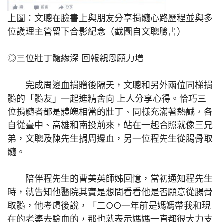
上圖：文聰在臉書上與朋友分享捐髓心路歷程並與多
位護理主管留下合影紀念（截圖自文聰臉書）
◎三位壯丁髓緣深 回報親恩願力增
完成周邊血捐贈後隔天，文聰和另外兩位同梯捐
髓的「髓友」一起進精舍向 上人分享心得。恰巧三
位捐髓者都是體魄相當的壯丁、同樣充滿著熱誠，各
自從臺中、高雄和南投前來，站在一起合照就像三兄
弟，文聰及陳先生捐周邊血，另一位程先生從腸骨取
髓。
陪伴程先生的曹美英師姊回憶，當初通知程先生
時，就告知他醫院其實是想問看看他是否願意從腸骨
取髓，他考慮後說，「二○○一年前是媽媽帶我和現
在的老婆去驗血的，那也就表示媽媽一直都很大力支