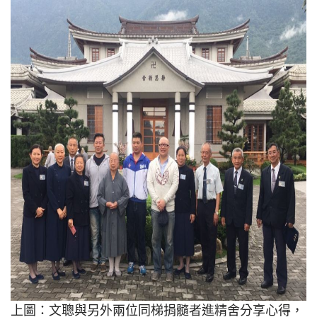
上圖：文聰與另外兩位同梯捐髓者進精舍分享心得，