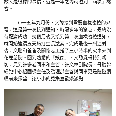
救人是很棒的事情，還是一年之內就碰到「兩次」機
會。
二○一五年九月份，文聰接到需要血樣複檢的來
電，這是第一次接到通知，時隔多年的驚喜，最終沒
有配對成功。幾個月後又接到第二次血樣複檢通知，
就開始連續五天施打生長激素。完成最後一劑注射
後，文聰和爸爸及關懷志工搭了三小時半的火車來到
花蓮慈院。回到熟悉的「娘家」，文聰覺得特別親
切，見到許多老同事和主管，許文林副院長、骨髓幹
細胞中心楊國樑主任及護理部主管與同事更是陸陸續
續前來探望，讓小小的蒐集室歡樂滿點。