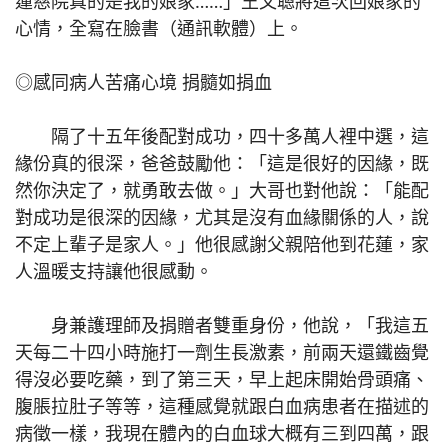
蓮慈院真的是我的娘家……」王文聰將這次回娘家的
心情，全寫在臉書（通訊軟體）上。
◎感同病人苦痛心境 捐髓如捐血
隔了十五年後配對成功，四十多萬人裡中選，這
緣份真的很深，爸爸鼓勵他：「這是很好的因緣，既
然你決定了，就勇敢去做。」大哥也對他說：「能配
對成功是很深的因緣，尤其是沒有血緣關係的人，說
不定上輩子是家人。」他很感謝父親陪他到花蓮，家
人溫暖支持讓他很感動。
身兼護理師及捐贈者雙重身份，他說，「我這五
天每二十四小時施打一劑生長激素，前兩天還鐵齒覺
得沒必要吃藥，到了第三天，早上起床開始骨頭痛、
腹脹拉肚子等等，這種感覺就跟白血病患者在描述的
病徵一樣，我現在體內的白血球大概有三到四萬，跟