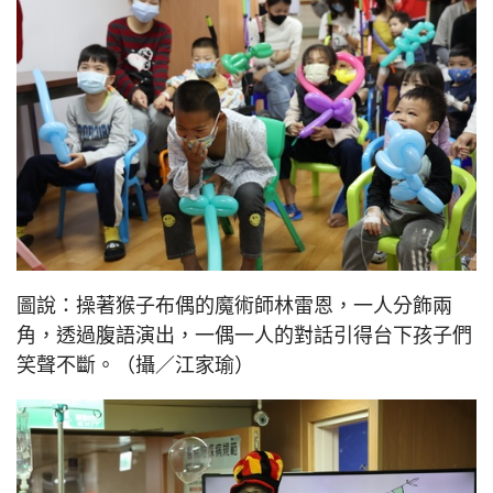
圖說：操著猴子布偶的魔術師林雷恩，一人分飾兩
角，透過腹語演出，一偶一人的對話引得台下孩子們
笑聲不斷。（攝／江家瑜）