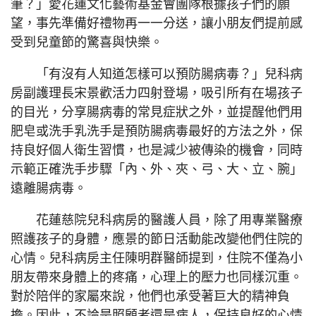
筆？」愛花蓮文化藝術基金會團隊根據孩子們的願
望，事先準備好禮物再一一分送，讓小朋友們提前感
受到兒童節的驚喜與快樂。
「有沒有人知道怎樣可以預防腸病毒？」兒科病
房副護理長宋景歡活力四射登場，吸引所有在場孩子
的目光，分享腸病毒的常見症狀之外，並提醒他們用
肥皂或洗手乳洗手是預防腸病毒最好的方法之外，保
持良好個人衛生習慣，也是減少被傳染的機會，同時
示範正確洗手步驟「內、外、夾、弓、大、立、腕」
遠離腸病毒。
花蓮慈院兒科病房的醫護人員，除了用專業醫療
照護孩子的身體，應景的節日活動能改變他們住院的
心情。兒科病房主任陳明群醫師提到，住院不僅為小
朋友帶來身體上的疼痛，心理上的壓力也同樣沉重。
對於陪伴的家屬來說，他們也承受著巨大的精神負
擔。因此，不論是照顧者還是病人，保持良好的心情