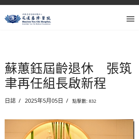
蘇蕙鈺屆齡退休 張筑
聿再任組長啟新程
日誌
2025年5月05日
點擊數: 832