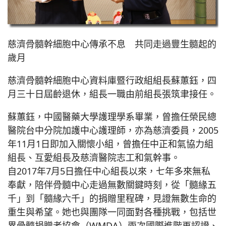
慈濟骨髓幹細胞中心傳承不息 共同走過豐生髓起的
歲月
慈濟骨髓幹細胞中心資料庫暨行政組組長蘇蕙鈺，四
月三十日屆齡退休，組長一職由前組長張筑聿接任。
蘇蕙鈺，中國醫藥大學護理學系畢業，曾擔任榮民總
醫院台中分院加護中心護理師，亦為慈濟委員，2005
年11月1日即加入關懷小組，曾擔任中正和氣協力組
組長、互愛組長及慈濟醫院志工和氣幹事。
自2017年7月5日擔任中心組長以來，七年多來無私
奉獻，陪伴骨髓中心走過無數關鍵時刻，從「髓緣五
千」到「髓緣六千」的捐贈里程碑，見證無數生命的
重生與希望。她也與團隊一同面對各種挑戰，包括世
界骨髓捐贈者協會（WMDA）兩次國際進階再認證、