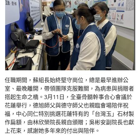
任職期間，蘇組長始終堅守崗位，總是最早進辦公
室、最晚離開，帶領團隊克服難關，為病患與捐贈者
搭起生命之橋。3月11日，全臺骨髓幹事合心會議於
花蓮舉行，德旭師父與德守師父也親臨會場陪伴祝
福，中心同仁特別挑選花蓮特有的「台灣玉」石材製
作扁額，由林欣榮院長親自頒贈；吳彬安副院長也獻
上花束，感謝她多年來的付出與陪伴。