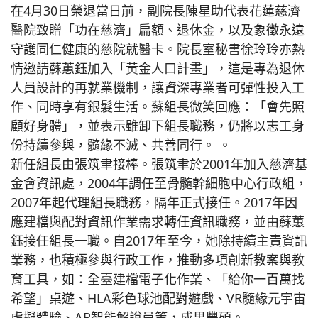
在4月30日榮退當日前，副院長陳星助代表花蓮慈濟
醫院致贈「功在慈濟」扁額、退休金，以及象徵永遠
守護同仁健康的慈院就醫卡。院長室秘書徐玲玲亦熱
情邀請蘇蕙鈺加入「黃金人口計畫」，這是專為退休
人員設計的再就業機制，讓資深專業者可彈性投入工
作、同時享有銀髮生活。蘇組長微笑回應：「會先照
顧好身體」，並表示雖卸下組長職務，仍將以志工身
份持續參與，髓緣不滅、共善同行。 。
新任組長由張筑聿接棒。張筑聿於2001年加入慈濟基
金會資訊處，2004年調任至骨髓幹細胞中心行政組，
2007年起代理組長職務，隔年正式接任。2017年因
應建檔與配對資訊作業需求轉任資訊職務，並由蘇蕙
鈺接任組長一職。自2017年至今，她除持續主責資訊
業務，也積極參與行政工作，推動多項創新教案與教
育工具，如：全臺建檔電子化作業、「給你一百萬找
希望」桌遊、HLA彩色球池配對遊戲、VR髓緣元宇宙
虛擬體驗、AR智能解說員等，成果豐碩。