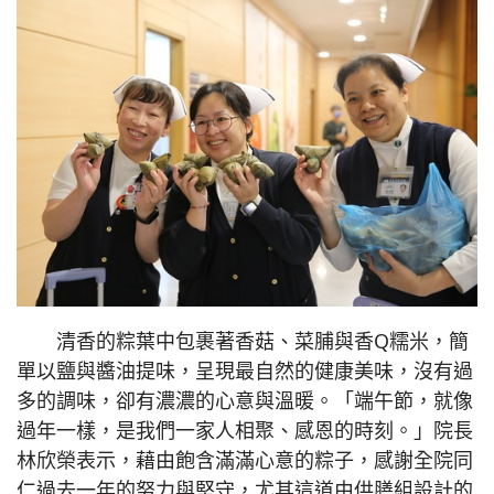
清香的粽葉中包裹著香菇、菜脯與香Q糯米，簡
單以鹽與醬油提味，呈現最自然的健康美味，沒有過
多的調味，卻有濃濃的心意與溫暖。「端午節，就像
過年一樣，是我們一家人相聚、感恩的時刻。」院長
林欣榮表示，藉由飽含滿滿心意的粽子，感謝全院同
仁過去一年的努力與堅守，尤其這道由供膳組設計的