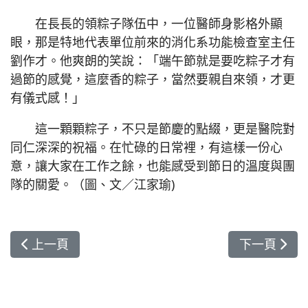
在長長的領粽子隊伍中，一位醫師身影格外顯
眼，那是特地代表單位前來的消化系功能檢查室主任
劉作才。他爽朗的笑說：「端午節就是要吃粽子才有
過節的感覺，這麼香的粽子，當然要親自來領，才更
有儀式感！」
這一顆顆粽子，不只是節慶的點綴，更是醫院對
同仁深深的祝福。在忙碌的日常裡，有這樣一份心
意，讓大家在工作之餘，也能感受到節日的溫度與團
隊的關愛。（圖、文／江家瑜)
上一篇文章: 心衰團隊居家訪視出任務 推動居家賦
下一篇文章:
上一頁
下一頁