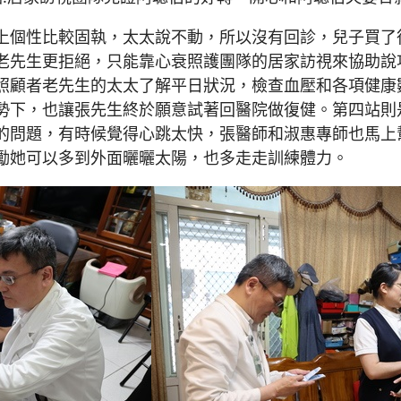
上個性比較固執，太太說不動，所以沒有回診，兒子買了
老先生更拒絕，只能靠心衰照護團隊的居家訪視來協助說
照顧者老先生的太太了解平日狀況，檢查血壓和各項健康
勢下，也讓張先生終於願意試著回醫院做復健。第四站則
的問題，有時候覺得心跳太快，張醫師和淑惠專師也馬上
勵她可以多到外面曬曬太陽，也多走走訓練體力。