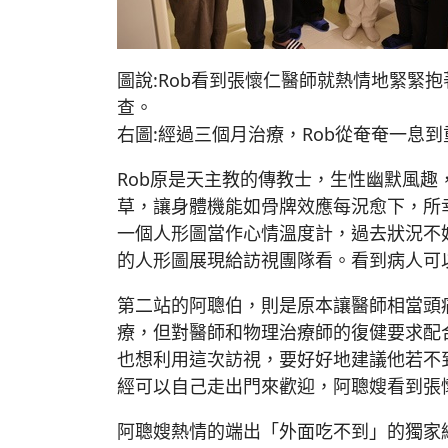
圖說:Rob看到張懷仁醫師就熱情地緊緊
查。
右圖:經過三個月治療，Rob從奄奄一息
Rob原是天主教的傳教士，生性幽默風趣
草，讓身體機能如骨牌效應每況愈下，所
一個人形圖當作心情溫度計，過去狀況不
的人形圖展現給訪視團隊看。看到病人可
第二站的阿聰伯，則是原本讓醫師相當頭
療，但對醫師和物理治療師的復健要求配
也想利用這次訪視，要好好地建議他若不
經可以自己走出門來歡迎，阿聰嫂看到張
阿聰嫂熱情的端出「外面吃不到」的獨家