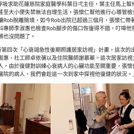
呼吸求助花蓮慈院家庭醫學科葉日弌主任，葉主任馬上幫
甚至大小便失禁無法自理生活，張懷仁幫他進行心導管檢
Rob脫離險境，如今Rob出院已超過三個月，張懷仁
專師李淑惠也檢查Rob腳步的傷口恢復得不錯，叮嚀他
願也沒問題了。
進行第四次「心衰竭急性後期照護居家訪視」計畫，這次的
淑惠、社工師卓依蒨以及住院醫師謝慕蓁。這次居家訪視
人，由於復健對訓練心衰病人的心臟功能至關重要，張懷
醫院的病人，我們會趁這一次到家中探視他復健的狀況。