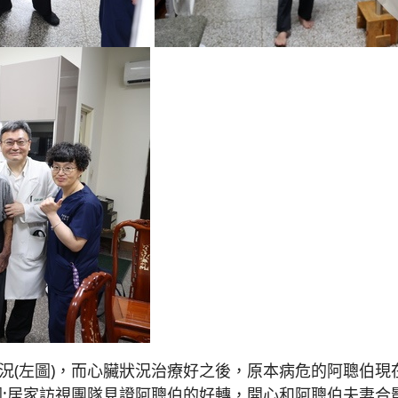
況(左圖)，而心臟狀況治療好之後，原本病危的阿聰伯
圖:居家訪視團隊見證阿聰伯的好轉，開心和阿聰伯夫妻合