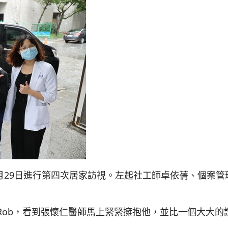
月29日進行第四次居家訪視。左起社工師卓依蒨、個案
Rob，看到張懷仁醫師馬上緊緊擁抱他，並比一個大大的