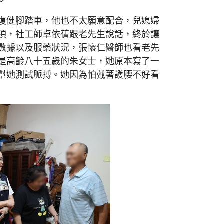
復健腳踏車，他也不太願意配合，兒媳婦
項，社工師卓依蒨跟老先生說話，終於讓
數據以及服藥狀況，張懷仁醫師也看老先
是高齡八十五歲的朱女士，她原本寫了一
幫她測試脈搏。她因為怕戴著護腰不好看