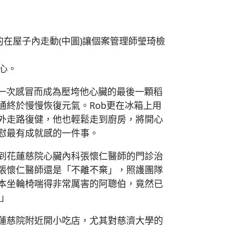
的在屋子內走動(中圖)讓個案管理師瑩琦檢
心。
為一次感冒而成為壓垮他心臟的最後一顆稻
終於慢慢恢復元氣。Rob更在冰箱上用
外走路復健，他也輕鬆走到廚房，將開心
慰最有成就感的一件事。
到花蓮慈院心臟內科張懷仁醫師的門診治
張懷仁醫師還是「不離不棄」，照護團隊
本坐輪椅喘得非常厲害的阿聰伯，竟然已
!」
蓮慈院附近開小吃店，尤其對慈濟大學的