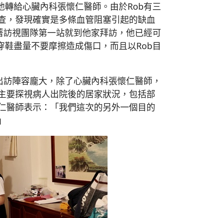
他轉給心臟內科張懷仁醫師。由於Rob有三
查，發現確實是多條血管阻塞引起的缺血
帶著訪視團隊第一站就到他家拜訪，他已經可
穿鞋盡量不要摩擦造成傷口，而且以Rob目
出訪陣容龐大，除了心臟內科張懷仁醫師，
主要探視病人出院後的居家狀況，包括部
仁醫師表示：「我們這次的另外一個目的
」