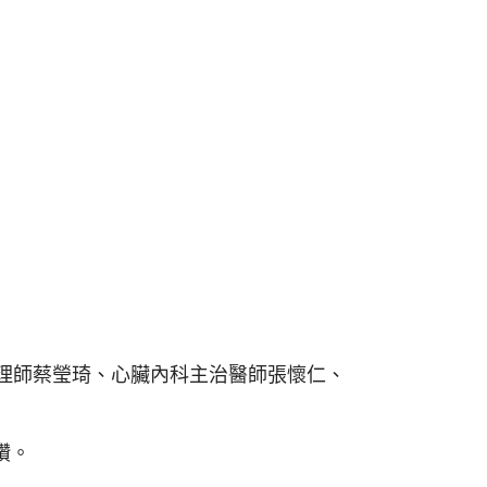
管理師蔡瑩琦、心臟內科主治醫師張懷仁、
讚。