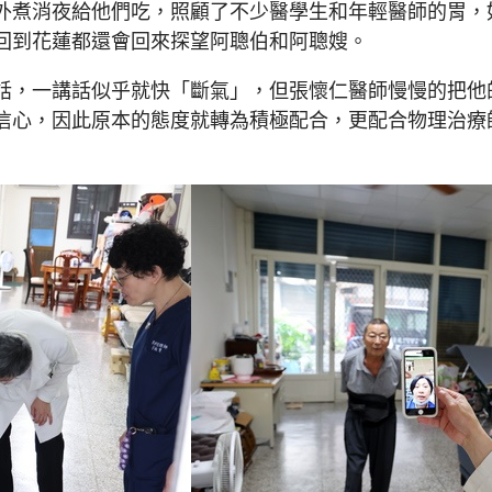
外煮消夜給他們吃，照顧了不少醫學生和年輕醫師的胃，
回到花蓮都還會回來探望阿聰伯和阿聰嫂。
話，一講話似乎就快「斷氣」，但張懷仁醫師慢慢的把他
信心，因此原本的態度就轉為積極配合，更配合物理治療