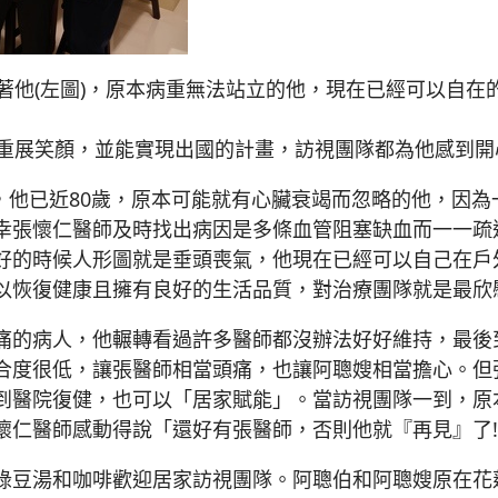
抱著他(左圖)，原本病重無法站立的他，現在已經可以自在
到重展笑顏，並能實現出國的計畫，訪視團隊都為他感到開
，他已近80歲，原本可能就有心臟衰竭而忽略的他，因
幸張懷仁醫師及時找出病因是多條血管阻塞缺血而一一疏通
好的時候人形圖就是垂頭喪氣，他現在已經可以自己在戶
以恢復健康且擁有良好的生活品質，對治療團隊就是最欣
痛的病人，他輾轉看過許多醫師都沒辦法好好維持，最後
合度很低，讓張醫師相當頭痛，也讓阿聰嫂相當擔心。但
到醫院復健，也可以「居家賦能」。當訪視團隊一到，原
懷仁醫師感動得說「還好有張醫師，否則他就『再見』了
綠豆湯和咖啡歡迎居家訪視團隊。阿聰伯和阿聰嫂原在花