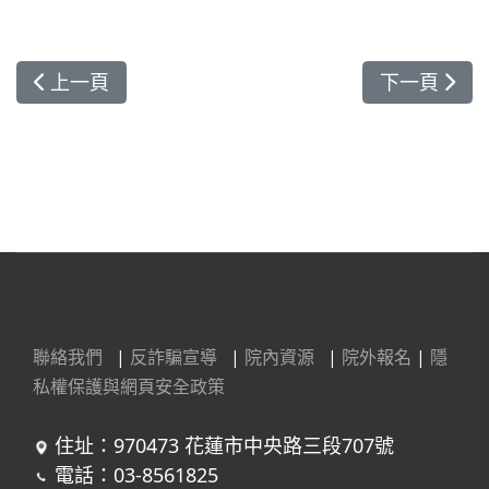
上一篇文章: 提升轉診效率與醫療品質 花蓮慈院與合
下一篇文章
上一頁
下一頁
聯絡我們
|
反詐騙宣導
|
院內資源
|
院外報名
|
隱
私權保護與網頁安全政策
住址：970473 花蓮市中央路三段707號
電話：03-8561825