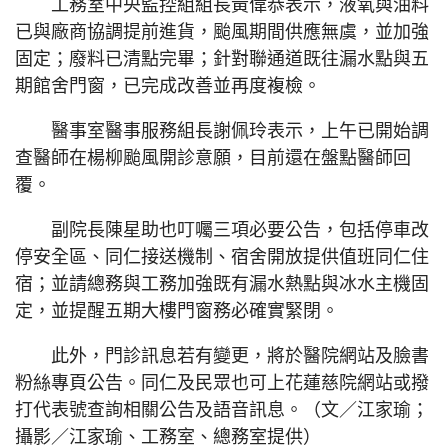
工務室中央監控組組長黃偉恭表示，液氧與油料
已與廠商協調提前進貨，颱風期間供應無虞，並加強
固定；廢料已清點完畢；針對聯通道既往漏水點與五
期館舍門窗，已完成改善並再度複檢。
醫事室醫事服務組長謝佩玲表示，上午已開始調
查醫師在楊柳颱風開診意願，目前還在盤點醫師回
覆。
副院長陳星助也叮囑三項必要公告，包括停車改
停安全區、同仁接送機制、宿舍開放提供值班同仁住
宿；並請總務與工務加強既有漏水熱點與冰水主機固
定，並提醒五期大樓門窗務必確實緊閉。
此外，門診訊息若有變更，將於醫院網站及臉書
粉絲專頁公告。同仁及民眾也可上花蓮慈院網站或撥
打代表號查詢相關公告及語音訊息。（文／江家瑜；
攝影／江家瑜、工務室、總務室提供）