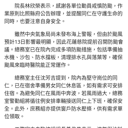
院長林欣榮表示，感謝各單位動員戒慎防颱，作
業原則比照縣府公告辦理，並提醒同仁在守護生命的
同時，也要注意自身安全。
雖然中央氣象局尚未發布海上警報，但由於颱風
預計13日影響最明顯，因此花蓮慈院提前召開防颱會
議。總務室已在院內完成多項防颱措施，包括準備抽
水機、沙包、防水擋板，清理排水孔與落葉等，確保
颱風來臨時醫院能正常運作。
總務室主任沈芳吉提到，院內為堅守崗位的同
仁，已在宿舍準備男女同仁休息區，如有需求可安排
住宿。為避免同仁在風雨中奔波，若風雨過大，總務
室警勤組將循往例安排車輛接送同仁上下班，確保安
全。此外，庶務組亦提供窗戶防水壓條，供有需求單
位領取。