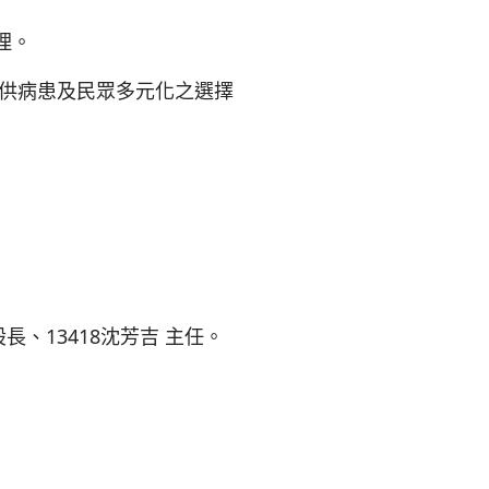
理。
提供病患及民眾多元化之選擇
安股長、13418沈芳吉 主任。
招標公告