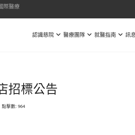
國際醫療
認識慈院
醫療團隊
就醫指南
訊
利店招標公告
點擊數: 964