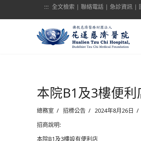
:::
全文檢索
|
聯絡電話
|
急診資訊
|
本院B1及3樓便
總務室
招標公告
2024年8月26日
招商說明:
本院B1及3樓設有便利店