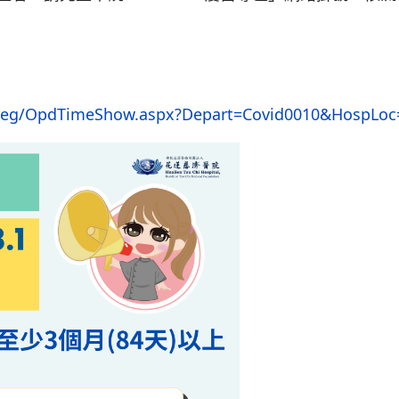
pdreg/OpdTimeShow.aspx?Depart=Covid0010&HospLoc