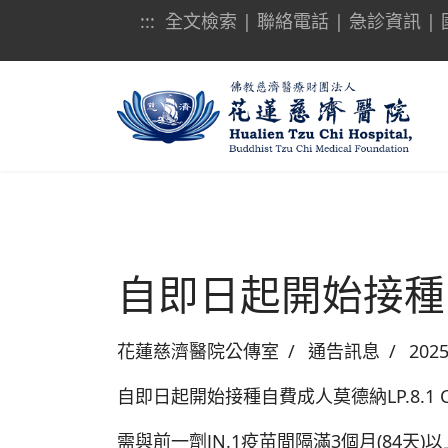
:::
全文檢索
|
聯絡電話
|
急診資訊
|
自即日起開始接種自費
花蓮慈濟醫院公傳室
通告訊息
202
自即日起開始接種自費成人莫德納LP.8.1 C
需與前一劑JN.1疫苗間隔滿3個月(84天