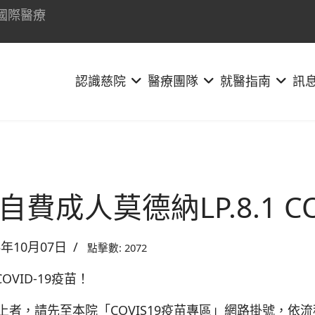
國際醫療
認識慈院
醫療團隊
就醫指南
訊
成人莫德納LP.8.1 CO
5年10月07日
點擊數: 2072
OVID-19疫苗！
)以上者，請先至本院「COVIS19疫苗專區」網路掛號，依