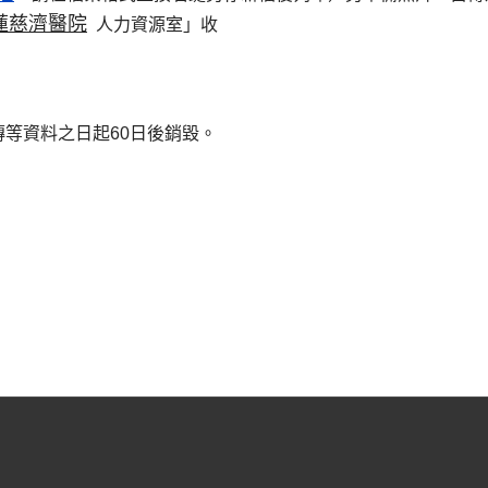
蓮慈濟醫院
人力資源室」收
等資料之日起60日後銷毀。