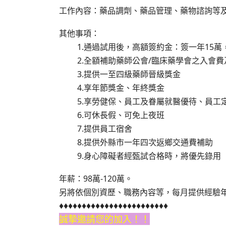
工作內容：藥品調劑、藥品管理、藥物諮詢等
其他事項：
1.通過試用後，高額簽約金：簽一年15萬，
2.全額補助藥師公會/臨床藥學會之入會費
3.提供一至四級藥師晉級獎金
4.享年節獎金、年終獎金
5.享勞健保、員工及眷屬就醫優待、員工
6.可休長假、可免上夜班
7.提供員工宿舍
8.提供外縣市一年四次返鄉交通費補助
9.身心障礙者經甄試合格時，將優先錄用
年薪：98萬-120萬。
另將依個別資歷、職務內容等，每月提供經驗
♦♦♦♦♦♦♦♦♦♦♦♦♦♦♦♦♦♦♦♦♦♦♦♦
誠摯邀請您的加入！！