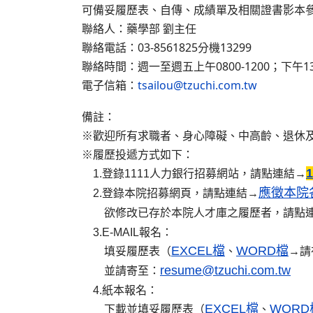
可備妥履歷表、自傳、成績單及相關證書影本
聯絡人：藥學部 劉主任
聯絡電話：03-8561825分機13299
聯絡時間：週一至週五上午0800-1200；下午133
電子信箱：
tsailou@tzuchi.com.tw
備註：
※歡迎所有求職者、身心障礙、中高齡、退休
※履歷投遞方式如下：
1.登錄1111人力銀行招募網站，請點連結→
應徵本院
2.登錄本院招募網頁，請點連結→
欲修改已存於本院人才庫之履歷者，請點
3.E-MAIL報名：
EXCEL檔
WORD檔
填妥履歷表（
、
→請
resume@tzuchi.com.tw
並請寄至：
4.紙本報名：
EXCEL檔
WORD
下載並填妥履歷表（
、