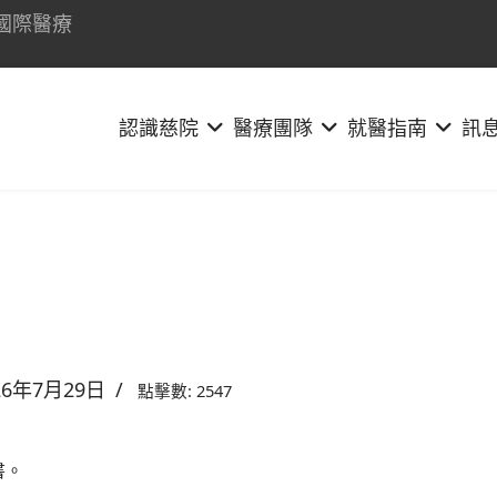
國際醫療
認識慈院
醫療團隊
就醫指南
訊
26年7月29日
點擊數: 2547
書。