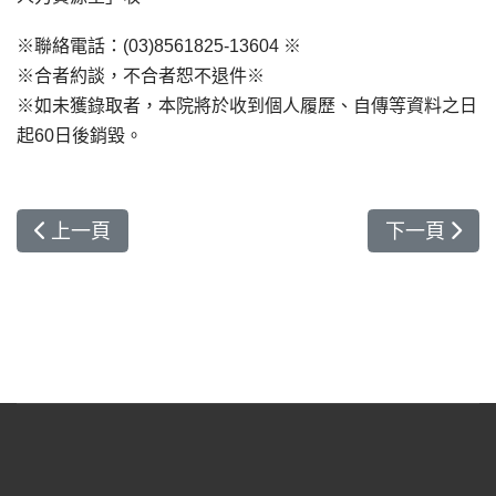
※聯絡電話：(03)8561825-13604 ※
※合者約談，不合者恕不退件※
※如未獲錄取者，本院將於收到個人履歷、自傳等資料之日
起60日後銷毀。
上一篇文章: 藥學部-西藥師
下一篇文章:
上一頁
下一頁