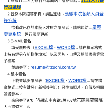
1111人力銀
1.登錄1111人力銀行招募網站，請點連結→
行投遞履
應徵本院各類人員登
2.登錄本院招募網頁，請點連結→
錄系統
履歷
欲修改已存於本院人才庫之履歷者，請點連結→
變更
系統
，進行履歷更新
3.E-MAIL報名：
EXCEL檔
WORD檔
填妥履歷表（
、
→請在檔案格式
上按右鍵另存新檔後填寫）以及照片、自傳及相關證書等電
子檔案
resume@tzuchi.com.tw
並請寄至：
4.紙本報名：
EXCEL檔
WORD檔
下載並填妥履歷表（
、
→請在檔
案格式上按右鍵另存新檔後列印）另準備照片、自傳及相關
證書影本，
花蓮慈濟醫院
來函寄至970「花蓮市中央路3段707號
人力資源室」收