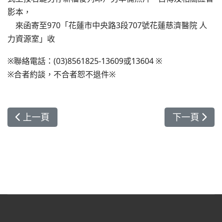
影本，
來函寄至970「花蓮市中央路3段707號花蓮慈濟醫院 人
力資源室」收
※聯絡電話：(03)8561825-13609或13604 ※
※合者約談，不合者恕不退件※
上一篇文章: 藥學部-中藥局藥師
下一篇文章:
上一頁
下一頁