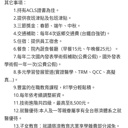
其它事項：
1.持有ACLS證書為佳。
2.提供夜班津貼及包班津貼。
3.三節獎金：春節、端午、中秋。
4.交通補助：每年4次返鄉交通費 (台鐵自強號)。
5.住宿：提供員工宿舍。
6.餐食：院內蔬食餐廳（早餐15元、午晚餐25元）。
7.每年二次國內發表學術假補助(公費公假)，國外發表
學術假一年一次(公費公假)。
8.多元學習發展管道(實證醫學、TRM、QCC、高擬
真…)。
9.豐富的在職教育課程，RT學分輕鬆積。
10.每年依考績調整薪資。
11.技術進階共四級，最高至8,500元。
12.就醫優待:本人及一等親眷屬享有全台慈濟體系之就
醫優待。
13.子女教育：就讀慈濟教育志業享學雜費部分減免。