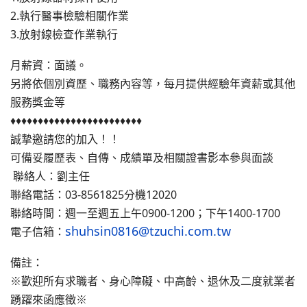
2.執行醫事檢驗相關作業
3.放射線檢查作業執行
月薪資：面議。
另將依個別資歷、職務內容等，每月提供經驗年資薪或其他
服務獎金等
♦♦♦♦♦♦♦♦♦♦♦♦♦♦♦♦♦♦♦♦♦♦♦♦
誠摯邀請您的加入！！
可備妥履歷表、自傳、成績單及相關證書影本參與面談
聯絡人：劉主任
聯絡電話：03-8561825分機12020
聯絡時間：週一至週五上午0900-1200；下午1400-1700
shuhsin0816@tzuchi.com.tw
電子信箱：
備註：
※
歡迎所有求職者、身心障礙、中高齡、退休及二度就業者
踴躍來函應徵※