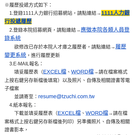
※履歷投遞方式如下：
1111人力銀
1.登錄1111人力銀行招募網站，請點連結→
行投遞履歷
應徵本院各類人員登
2.登錄本院招募網頁，請點連結→
錄系統
履歷
欲修改已存於本院人才庫之履歷者，請點連結→
變更
系統
，進行履歷更新
3.E-MAIL報名：
EXCEL檔
WORD檔
填妥履歷表（
、
→請在檔案格式
上按右鍵另存新檔後填寫）以及照片、自傳及相關證書等電
子檔案
resume@tzuchi.com.tw
並請寄至：
4.紙本報名：
EXCEL檔
WORD檔
下載並填妥履歷表（
、
→請在檔
案格式上按右鍵另存新檔後列印）另準備照片、自傳及相關
證書影本，