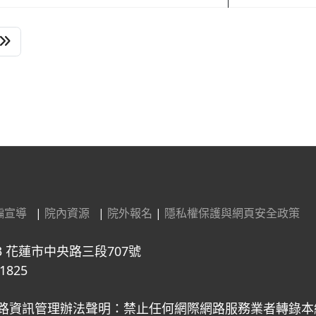
騙宣導
|
院內資源
|
院外報名
|
隱私權保護與網頁安全政策
3 花蓮市中央路三段707號
1825
路資訊管理辦法聲明：禁止任何網際網路服務業者轉錄本