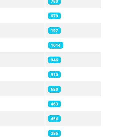
780
679
197
1014
946
910
680
463
454
286