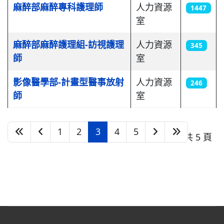
麻醉部麻醉專科護理師
人力資源
1447
室
麻醉部麻醉護理組-訪視護理
人力資源
345
師
室
影像醫學部-計畫型醫事放射
人力資源
246
師
室
1
2
3
4
5
第 3 頁，共 5 頁