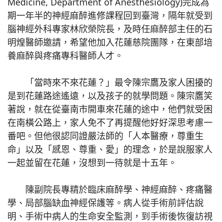
Medicine, Department of Anesthesiology)完成為
期一年半的神經麻醉進修課程回到臺灣，隔年就受到
腦神經外科專家林欣榮院長，及時任麻醉部主任的石
明煌醫師邀請，希望他加入花蓮慈院團隊，在東部培
養麻醉與疼痛專科醫師人才。
「當時來不來花蓮？」最令陳宗鷹及家人困擾的
是到花蓮路途遙遠，以及孩子的就學問題。陳宗鷹笑
著說，就在從臺南市開車來花蓮的途中，他們就受困
在南橫公路上，家人免不了再提醒他好好深思考慮一
番吧。但他很認同證嚴法師的「人本醫療，尊重生
命」以及「感恩、尊重、愛」的理念，於是說服家人
一起並留在花蓮，沒想到一待就是十五年。
陳副院長專精於臨床麻醉學、神經麻醉、疼痛醫
學、局部腦缺血神經保護等。病人從手術前評估說
明、手術中病人的生命安全監測，到手術後恢復訪視