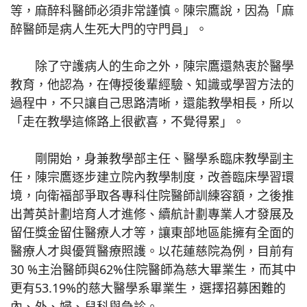
等，麻醉科醫師必須非常謹慎。陳宗鷹說，因為「麻
醉醫師是病人生死大門的守門員」。
除了守護病人的生命之外，陳宗鷹還熱衷於醫學
教育，他認為，在傳授後輩經驗、知識或學習方法的
過程中，不只讓自己思路清晰，還能教學相長，所以
「走在教學這條路上很歡喜，不覺得累」。
剛開始，身兼教學部主任、醫學系臨床教學副主
任，陳宗鷹逐步建立院內教學制度，改善臨床學習環
境，向衛福部爭取各專科住院醫師訓練容額，之後推
出菁英計劃培育人才進修、續航計劃專業人才發展及
留任獎金留住醫療人才等，讓東部地區能擁有全面的
醫療人才與優質醫療照護。以花蓮慈院為例，目前有
30 %主治醫師與62%住院醫師為慈大畢業生，而其中
更有53.19%的慈大醫學系畢業生，選擇招募困難的
內、外、婦、兒科與急診。