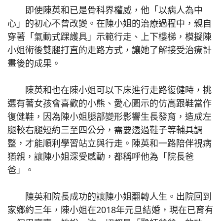
即使陳英和已是骨科界權威，他「以病人為中
心」的初心不曾改變。在陳小姐的治療過程中，親自
穿著「氣動式踝護具」示範行走、上下樓梯，模擬陳
小姐術後雙腿打直的走路方式，讓她了解接受治療計
畫後的成果。
陳英和也在陳小姐可以下床進行走路復健時，挑
選有著女孩會喜歡的小熊、愛心圖示的仿高跟鞋當作
復健鞋，因為陳小姐腿部變形影響生長發育，造成左
腿較右腿短約三至四公分，需要透過鞋子等輔具調
整，才能順利學習站立與行走。陳英和一路陪伴視病
猶親，讓陳小姐深受感動，都稱呼他為「院長爸
爸」。
陳英和院長成功的讓陳小姐翻轉人生。出院回到
家鄉約三年，陳小姐在2018年元旦結婚，現在已育有