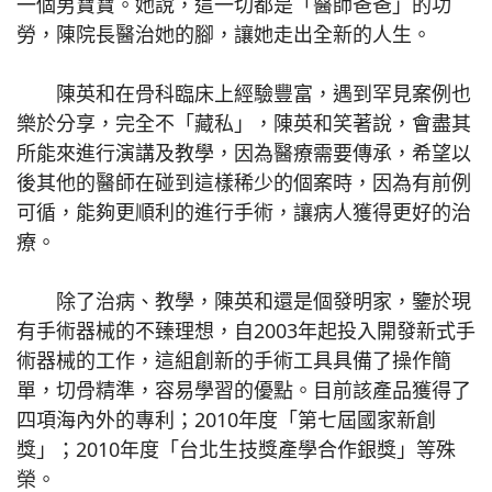
一個男寶寶。她說，這一切都是「醫師爸爸」的功
勞，陳院長醫治她的腳，讓她走出全新的人生。
陳英和在骨科臨床上經驗豐富，遇到罕見案例也
樂於分享，完全不「藏私」，陳英和笑著說，會盡其
所能來進行演講及教學，因為醫療需要傳承，希望以
後其他的醫師在碰到這樣稀少的個案時，因為有前例
可循，能夠更順利的進行手術，讓病人獲得更好的治
療。
除了治病、教學，陳英和還是個發明家，鑒於現
有手術器械的不臻理想，自2003年起投入開發新式手
術器械的工作，這組創新的手術工具具備了操作簡
單，切骨精準，容易學習的優點。目前該產品獲得了
四項海內外的專利；2010年度「第七屆國家新創
獎」；2010年度「台北生技獎產學合作銀獎」等殊
榮。