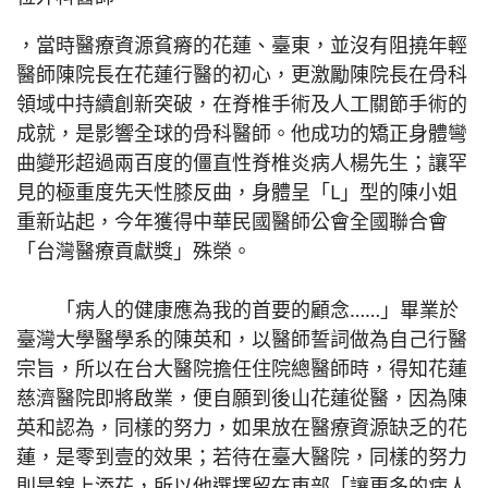
，當時醫療資源貧瘠的花蓮、臺東
，並沒有阻撓年輕
醫師陳院長在花蓮行醫的初心，更激勵陳院長在骨科
領域中持續創新突破，在脊椎手術及人工關節手術的
成就，是影響全球的骨科醫師。他成功的矯正身體彎
曲變形超過兩百度的僵直性脊椎炎病人楊先生；讓罕
見的極重度先天性膝反曲，身體呈「L」型的陳小姐
重新站起，今年獲得中華民國醫師公會全國聯合會
「台灣醫療貢獻獎」殊榮。
「病人的健康應為我的首要的顧念……」畢業於
臺灣大學醫學系的陳英和，以醫師誓詞做為自己行醫
宗旨，所以在台大醫院擔任住院總醫師時，得知花蓮
慈濟醫院即將啟業，便自願到後山花蓮從醫，因為陳
英和認為，同樣的努力，如果放在醫療資源缺乏的花
蓮，是零到壹的效果；若待在臺大醫院，同樣的努力
則是錦上添花，所以他選擇留在東部「讓更多的病人