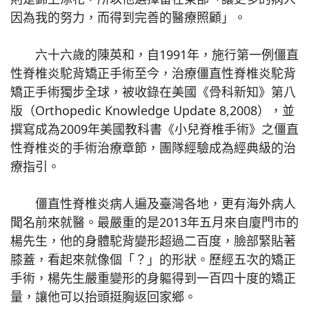
因為我的努力，而得到完善的醫療照顧」。
六十六歲的陳英和，自1991年，施行第一例僵直
性脊椎炎駝背矯正手術至今，治療僵直性脊椎炎駝背
矯正手術獨步全球，被收錄在美國《骨科新知》第八
版（Orthopedic Knowledge Update 8,2008），並
撰寫成為2009年美國教科書《小兒脊椎手術》之僵直
性脊椎炎的手術治療章節，團隊經驗成為經典級的治
療指引。
僵直性脊椎炎病人遍及臺灣各地，更有海外病人
聞名前來就醫。最嚴重的是2013年五月來自廈門市的
楊先生，他的身體駝背變形超過二百度，臉部緊貼著
膝蓋，看起來就像個「？」的形狀。歷經五次的矯正
手術，楊先生嚴重變形的身軀得到一百四十度的矯正
量，讓他可以抬頭挺胸返回家鄉。