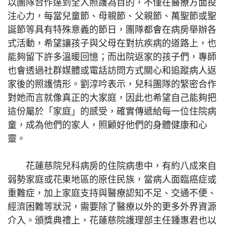
以團隊合作達到全人照護為目的，不僅在醫療方面投
注心力，每當兒童節、母親節、父親節、萬聖節或聖
誕節等具有特殊意義的節日，團隊都會在病房舉辦各
式活動，希望讓孩子與父母在對抗疾病的道路上，也
能夠留下許多溫暖回憶；而出院返家的孩子們，專師
也會透過社群媒體或電話訪問方式關心和追蹤病人返
家後的照護情形。劉淳吟表示，兒科團隊的緊密合作
對她而言就像真正的大家庭，因此也希望自己能夠把
這份屬於「家庭」的感受，確實傳遞給每一位住院病
童，成為他們的家人，照顧好他們的身體健康和心
靈。
花蓮慈院兒科病房的住院病患中，有約八成來自
弱勢家庭或花東地區的原住民族，當病人面臨癌症或
重難症，加上家庭支持與醫療認知不足、交通不便、
經濟困難等狀況，需要除了醫療以外的更多外界資源
介入。頒獎典禮上，花蓮慈院護理部主任鍾惠君也以