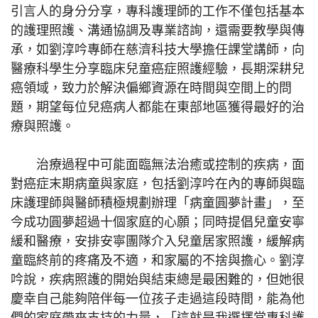
引言人的身分分享，專科護理師的工作不僅包括基本
的護理照護、溝通協調及專業諮詢，還需要教學與傳
承，如劉淳吟專師在慈濟科技大學擔任課堂講師，向
醫療科學生分享臨床兒童癌症照護經驗，長期深耕兒
癌領域，致力於解決偏鄉資源在時間與空間上的問
題，期望每位兒癌病人都能在東部地區獲得最好的治
療與照護。
治療過程中可能面臨無法治癒或控制的疾病，面
對癌症末期病童與家庭，包括劉淳吟在內的專師與臨
床護理師與醫師積極規劃辦理「病童圓夢計畫」，至
今成功圓夢超過十個家庭的心願；同時提倡兒童安寧
緩和醫療，安排安寧團隊介入兒童居家照護，緩解病
童臨終前的疼痛及不適，和家屬的不捨與擔心。劉淳
吟說，疾病照護的開始與結束總是最困難的，但她很
慶幸自己能夠陪伴每一位孩子走過這段時間，能為他
們的家庭帶來支持的力量，「這就是我選擇當專科護