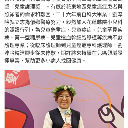
獎「兒童護理獎」。有感於花東地區兒童癌症患者與
照顧者的需求和艱困，二十六年前自科大畢業，劉淳
吟就立志為偏鄉醫療努力，毅然加入花蓮慈院小兒科
的照護行列，為兒童急重症、兒童癌症、兒童罕見疾
病、第一型糖尿病、兒童造血幹細胞移植等疾病奉獻
護理專業；從臨床護理師到兒童癌症專科護理師，劉
淳吟精進腳步從未停歇，期許將來持續在兒癌領域發
揮專業，幫助更多小病人找回健康。