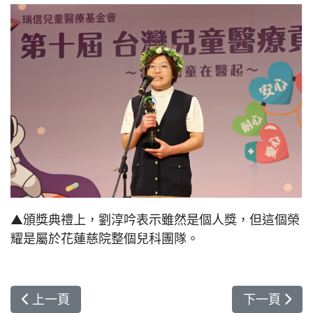
▲頒獎典禮上，劉淳吟表示雖然是個人獎，但這個榮
耀是屬於花蓮慈院整個兒科團隊。
上一篇文章: 自然產「尿失禁」發生率變兩倍 及早
下一篇文章:
上一頁
下一頁