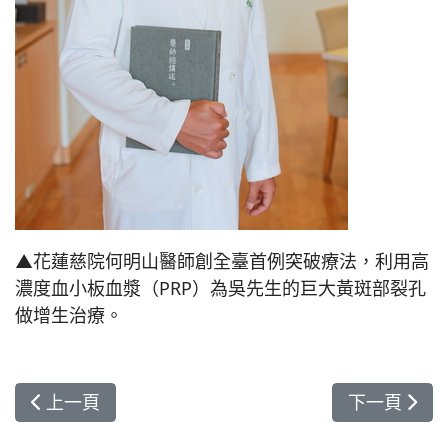
▲花蓮慈院何明山醫師創全臺首例突破療法，利用高
濃度血小板血漿（PRP）為吳先生的巨大黃斑部裂孔
做增生治療。
上一篇文章: 花蓮慈院兒癌專師劉淳吟 榮獲兒童醫
下一篇文章:
上一頁
下一頁