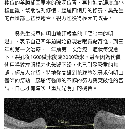
移位的羊膜補回原本的破洞位置，再打進高濃度血小
板血漿，幫助裂孔修復，經過四個月的修養，吳先生
的黃斑部已初步癒合，視力也獲得極大的改善。
吳先生感恩何明山醫師成為他「黑暗中的明
燈」，表示自己四年前開始發現右眼有點奇怪，到三
年前第一次治療、二年前第二次治療，症狀每況愈
下，裂孔從1600微米變成2000微米，甚至因為代償
使用導致左眼視力也急遽下滑，也已引發嚴重的焦
慮；經友人介紹，特地從高雄到花蓮慈院尋求何明山
醫師的幫助，感恩何醫師的不懈的努力與突破性的嘗
試，自己才有這次「重見光明」的機會。