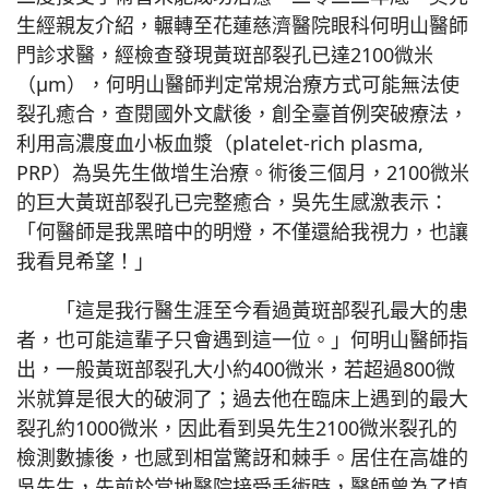
生經親友介紹，輾轉至花蓮慈濟醫院眼科何明山醫師
門診求醫，經檢查發現黃斑部裂孔已達2100微米
（µm），何明山醫師判定常規治療方式可能無法使
裂孔癒合，查閱國外文獻後，創全臺首例突破療法，
利用高濃度血小板血漿（platelet-rich plasma,
PRP）為吳先生做增生治療。術後三個月，2100微米
的巨大黃斑部裂孔已完整癒合，吳先生感激表示：
「何醫師是我黑暗中的明燈，不僅還給我視力，也讓
我看見希望！」
「這是我行醫生涯至今看過黃斑部裂孔最大的患
者，也可能這輩子只會遇到這一位。」何明山醫師指
出，一般黃斑部裂孔大小約400微米，若超過800微
米就算是很大的破洞了；過去他在臨床上遇到的最大
裂孔約1000微米，因此看到吳先生2100微米裂孔的
檢測數據後，也感到相當驚訝和棘手。居住在高雄的
吳先生，先前於當地醫院接受手術時，醫師曾為了填