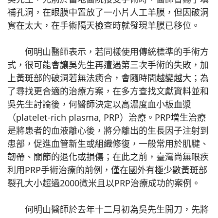
補孔洞，在眼膜中置放了一小片人工羊膜，但因破洞
實在太大，在手術隔天檢查時就發現羊膜已移位。
何明山醫師表示，若同樣使用傳統標準的手術方
式，很可能會讓吳先生再遭遇第三次手術的失敗，加
上黃斑部的破洞若無法癒合，會隨時間越變越大；為
了尋找更合適的治療方案，在多方查找文獻資料並和
吳先生討論後，何醫師決定以高濃度血小板血漿
（platelet-rich plasma, PRP）治療。PRP增生治療
是將患者的血液離心後，將分離出的生長因子注射到
患部，促進血管新生或組織修復，一般常用於肌腱、
韌帶、關節的退化或損傷；在此之前，臺灣尚無眼疾
利用PRP手術治療的前例，僅在國外有極少數黃斑部
裂孔大小超過2000微米且以PRP治療成功的案例。
何明山醫師於去年十二月初為吳先生開刀，先將