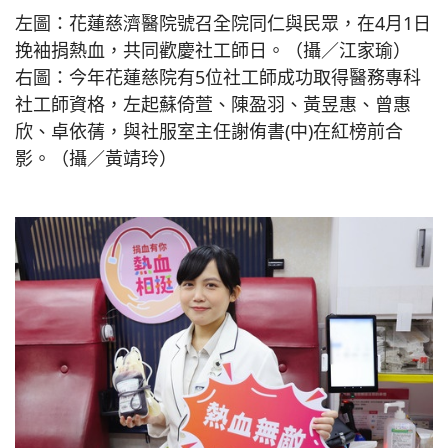
左圖：花蓮慈濟醫院號召全院同仁與民眾，在4月1日
挽袖捐熱血，共同歡慶社工師日。（攝／江家瑜）
右圖：今年花蓮慈院有5位社工師成功取得醫務專科
社工師資格，左起蘇倚萱、陳盈羽、黃昱惠、曾惠
欣、卓依蒨，與社服室主任謝侑書(中)在紅榜前合
影。（攝／黃靖玲）