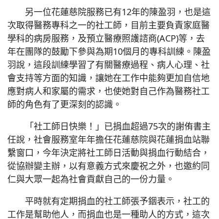
另一位花蓮慈院服務已有12年的陳盈羽，也是這
次取得醫務專科之一的社工師，目前主要負責家庭醫
學科的病房服務，及預立醫療照護諮商(ACP)等，去
年在團隊的鼓勵下參與為期10個月的專科訓練。陳盈
羽說，這段訓練學習了有關醫療過程、病人心理、社
會支持等方面的知識，讓她在工作中能夠更加自信地
應對病人和家屬的需求，也使她對自己作為醫務社工
師的角色有了更深刻的認識。
「社工師日快樂！」已捐血超過75次的謝侑書主
任說，社會服務室年年擔任花蓮慈院與花蓮捐血站聯
繫窗口，今年決定將社工師日活動與捐血行動結合，
從協辦變主辦，以有意義方式來慶祝之外，也邀約同
仁與大眾一起為社會貢獻自己的一份力量。
平時就有定期捐血的社工師張予銦表示，社工的
工作是幫助他人，而捐血也是一種助人的方式，這次