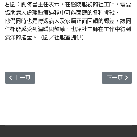
右圖：謝侑書主任表示，在醫院服務的社工師，需要
協助病人處理醫療過程中可能面臨的各種挑戰，
他們同時也是傳遞病人及家屬正面回饋的郵差，讓同
仁都能感受到溫暖與鼓勵，也讓社工師在工作中得到
滿滿的能量。（圖／社服室提供）
上一篇文章: 花蓮慈院兒科病房傳出解憂鈴聲 紅鼻
下一篇文章:
上一頁
下一頁