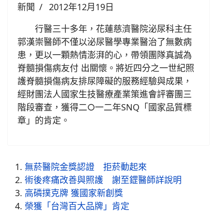
新聞
2012年12月19日
行醫三十多年，花蓮慈濟醫院泌尿科主任
郭漢崇醫師不僅以泌尿醫學專業醫治了無數病
患，更以一顆熱情澎湃的心，帶領團隊真誠為
脊髓損傷病友付 出關懷。將近四分之一世紀照
護脊髓損傷病友排尿障礙的服務經驗與成果，
經財團法人國家生技醫療產業策進會評審團三
階段審查，獲得二○一二年SNQ「國家品質標
章」的肯定。
無菸醫院金獎認證 拒菸動起來
術後疼痛改善與照護 謝至鎠醫師詳說明
高磷撲克牌 獲國家新創獎
榮獲「台灣百大品牌」肯定