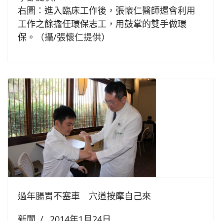
右圖：進入臨床工作後，張懷仁醫師還會利用
工作之餘擔任環保志工，用鼓掌的雙手做環
保。（攝/張懷仁提供）
過年腸胃不塞車 穴道按摩自己來
新聞
2014年1月24日