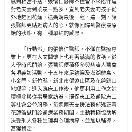
感到相當不捨，張懷仁醫師不僅留下來陪伴這
對老夫妻到凌晨一點多，直到老夫妻的孩子從
外地趕回花蓮，送媽媽最後一程。這一刻，讓
張醫師更貼近病人的心，就像回歸到醫療最原
始的狀態，有一種單純的感恩。
「行動派」的張懷仁醫師，不僅在醫療專
業上，更在人文關懷上也有著滿滿的收穫。從
大學時代開始，張醫師便積極參與慈濟人醫會
各項義診活動，十五年來足跡遍及澎湖離島、
小金門、新竹縣、新北市偏遠山區及花蓮縣山
地鄉等；進入臨床工作後，他更利用工作之餘
積極參與從事居家訪貧、環保志工及醫院志工
等社會公益服務，每週兩天支援法務部矯正署
花蓮監獄門診醫療業務期間，主動積極協助解
決受刑人各種生理與心理病痛，並加以輔導，
甚獲肯定。