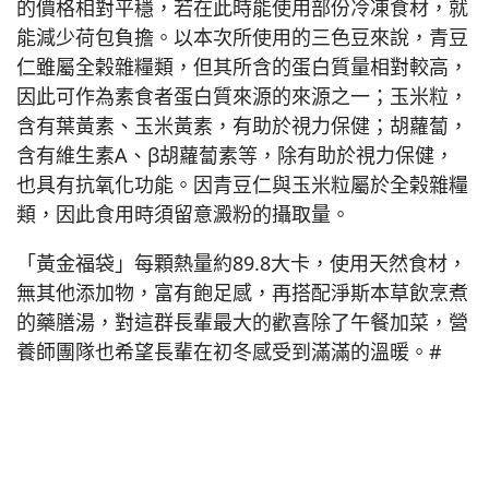
的價格相對平穩，若在此時能使用部份冷凍食材，就
能減少荷包負擔。以本次所使用的三色豆來說，青豆
仁雖屬全榖雜糧類，但其所含的蛋白質量相對較高，
因此可作為素食者蛋白質來源的來源之一；玉米粒，
含有葉黃素、玉米黃素，有助於視力保健；胡蘿蔔，
含有維生素A、β胡蘿蔔素等，除有助於視力保健，
也具有抗氧化功能。因青豆仁與玉米粒屬於全榖雜糧
類，因此食用時須留意澱粉的攝取量。
「黃金福袋」每顆熱量約89.8大卡，使用天然食材，
無其他添加物，富有飽足感，再搭配淨斯本草飲烹煮
的藥膳湯，對這群長輩最大的歡喜除了午餐加菜，營
養師團隊也希望長輩在初冬感受到滿滿的溫暖。#