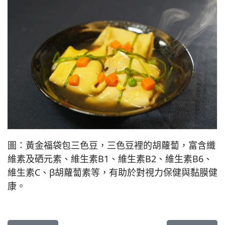
圖：黃金福袋包三色豆，三色豆裡的胡蘿蔔，富含纖
維素及硒元素、維生素B1、維生素B2、維生素B6、
維生素C、β胡蘿蔔素等，有助於對視力保健與黏膜健
康。