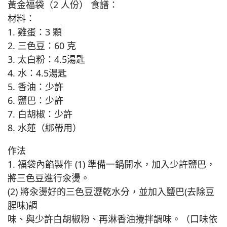
黃金福袋（2 人份） 食譜：
材料：
1. 雞蛋：3 顆
2. 三色豆：60 克
3. 太白粉：4.5湯匙
4. 水：4.5湯匙
5. 香油：少許
6. 鹽巴：少許
7. 白胡椒：少許
8. 水蓮（綁帶用）
作法
1. 福袋內餡製作 (1) 準備一鍋開水，加入少許鹽巴，
將三色豆進行汆燙。
(2) 將汆燙好的三色豆瀝乾水分，並加入鹽巴(去除豆
腥味)調
味、與少許白胡椒粉、再淋香油攪拌調味。（口味依