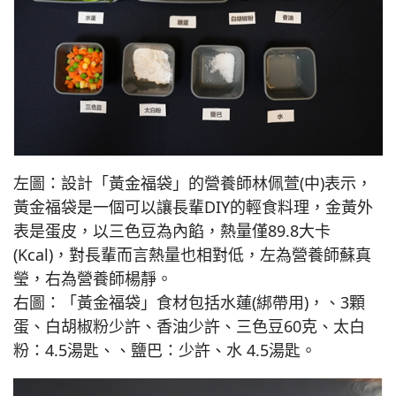
左圖：設計「黃金福袋」的營養師林佩萱(中)表示，
黃金福袋是一個可以讓長輩DIY的輕食料理，金黃外
表是蛋皮，以三色豆為內餡，熱量僅89.8大卡
(Kcal)，對長輩而言熱量也相對低，左為營養師蘇真
瑩，右為營養師楊靜。
右圖：「黃金福袋」食材包括水蓮(綁帶用)，、3顆
蛋、白胡椒粉少許、香油少許、三色豆60克、太白
粉：4.5湯匙、、鹽巴：少許、水 4.5湯匙。