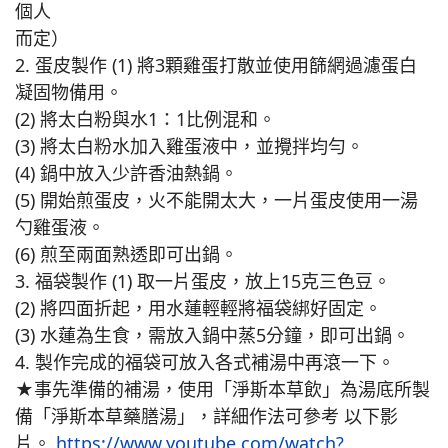
個人
而定）
2. 蛋皮製作 (1) 將3顆雞蛋打散並使用篩網過濾蛋白
凝固物備用。
(2) 將太白粉與水1：1比例混和。
(3) 將太白粉水加入雞蛋液中，並攪拌均勻。
(4) 鍋中放入少許香油熱鍋。
(5) 開始煎蛋皮，火不能開太大，一片蛋皮使用一湯
勺雞蛋液。
(6) 煎至兩面熟透即可出鍋。
3. 福袋製作 (1) 取一片蛋皮，放上15克三色豆。
(2) 將四面折起，用水蓮輕輕將福袋綁好固定。
(3) 水蓮為生食，需放入鍋中蒸5分鐘，即可出鍋。
4. 製作完成的福袋可放入各式補湯中再滾一下。
★事先準備的補湯，使用「淨斯本草飲」為湯底所製
備「淨斯本草藥膳湯」，詳細作法可參考 以下影
片。
https://www.youtube.com/watch?