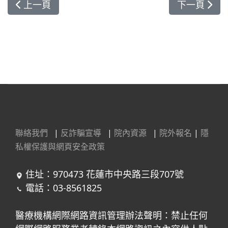
上一篇文章: 食譜：《大三圓》包餡湯圓（黃豆、黑
下一篇文章
上一頁
下一頁
聯絡我們
|
反詐騙宣導
|
院內資源
|
院外報名
|
隱
私權保護與網頁安全政策
住址：970473 花蓮市中央路三段707號
電話：03-8561825
醫療機構網際網路資訊管理辦法聲明：禁止任何