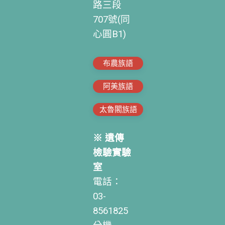
路三段
707號(同
心圓B1)
布農族語
阿美族語
太魯閣族語
※ 遺傳
檢驗實驗
室
電話：
03-
8561825