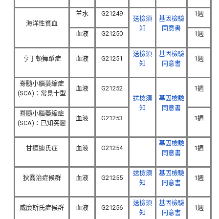
羊水
G21249
1週
送檢須
基因檢驗
海洋性貧血
知
同意書
血液
G21250
1週
送檢須
基因檢驗
亨丁頓舞蹈症
血液
G21251
1週
知
同意書
脊髓小腦萎縮症
血液
G21252
1週
(SCA)：常見十型
送檢須
基因檢驗
知
同意書
脊髓小腦萎縮症
血液
G21253
1週
(SCA)：已知突變
基因檢驗
甘迺迪氏症
血液
G21254
1週
同意書
送檢須
基因檢驗
狄喬治症候群
血液
G21255
1週
知
同意書
送檢須
基因檢驗
威廉斯氏症候群
血液
G21256
1週
知
同意書