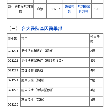
新生兒聽損基因篩
送檢須
基因檢驗
血液
G21257
10日
檢
知
同意書
（三）
台大醫院基因醫學部
報告時
醫令碼
項目
間
G21221
男性法布瑞氏症（篩檢）
2週
G21222
男性法布瑞氏症（確診者追蹤）
4週
G21223
女性法布瑞氏症
4週
G21224
龐貝氏症（篩檢）
2週
G21225
龐貝氏症（確診者追蹤）
4週
高雪氏症（篩檢）
4週
G21226