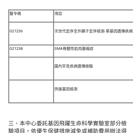
醫令碼
項目
G21236
次世代定序全外顯子定序檢測-單基因遺傳疾病
G21238
SMA脊髓性肌肉萎縮症
國內罕見疾病遺傳檢驗
快速基因檢測
三、本中心委託基因飛躍生命科學實驗室部分檢
驗項目，依優生保健措施減免或補助費用辦法得