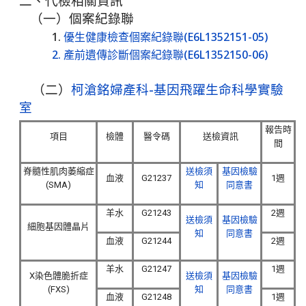
二、代檢相關資訊
（一）個案紀錄聯
1.
優生健康檢查個案紀錄聯(E6L1352151-05)
‍ 2.
產前遺傳診斷個案紀錄聯(E6L1352150-06)
（二）
柯滄銘婦產科-基因飛躍生命科學實驗
室
報告時
項目
檢體
醫令碼
送檢資訊
間
脊髓性肌肉萎縮症
送檢須
基因檢驗
血液
G21237
1週
(SMA)
知
同意書
羊水
G21243
2週
送檢須
基因檢驗
細胞基因體晶片
知
同意書
血液
G21244
2週
羊水
G21247
1週
X染色體脆折症
送檢須
基因檢驗
(FXS)
知
同意書
血液
G21248
1週