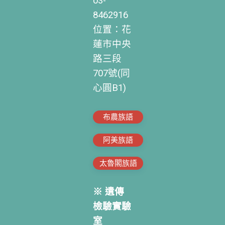
03-
8462916
位置：花
蓮市中央
路三段
707號(同
心圓B1)
布農族語
阿美族語
太魯閣族語
※ 遺傳
檢驗實驗
室