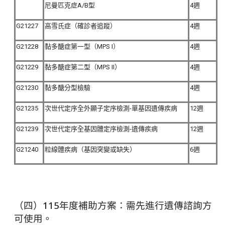
尼曼匹克症A/B型
4週
G21227
高雪氏症（確診者追蹤）
4週
G21228
黏多醣症第一型（MPS I）
4週
G21229
黏多醣症第二型（MPS II）
4週
G21230
黏多醣分型檢驗
4週
G21235
次世代定序全外顯子定序檢測-單基因遺傳疾病
12週
G21239
次世代定序全基因體定序檢測-遺傳疾病
12週
G21240
粒線體疾病（基因突變或缺失）
6週
（四）115年度補助方案：需先進行遺傳諮詢方
可使用。