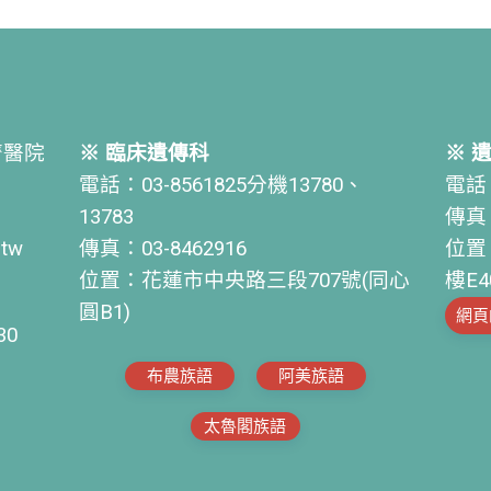
濟醫院
※ 臨床遺傳科
※ 
電話：03-8561825分機13780、
電話：
13783
傳真：
.tw
傳真：03-8462916
位置
位置：花蓮市中央路三段707號(同心
樓E4
圓B1)
網頁
30
布農族語
阿美族語
太魯閣族語