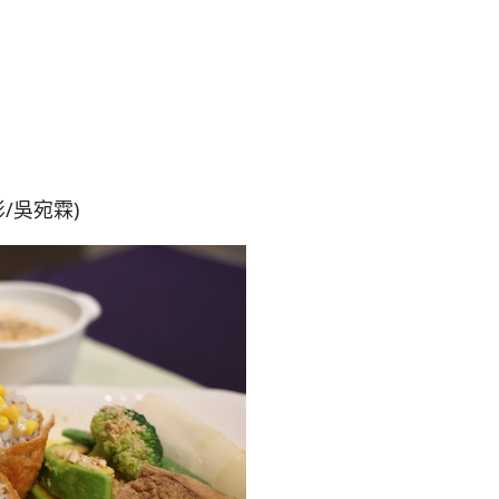
/吳宛霖)