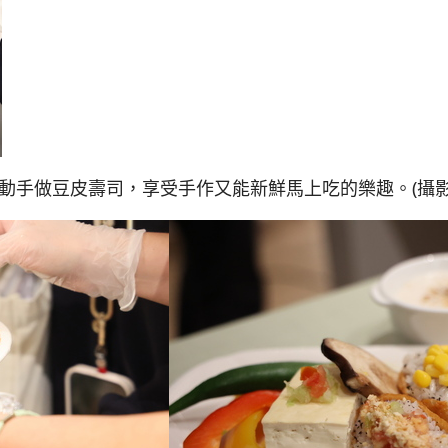
動手做豆皮壽司，享受手作又能新鮮馬上吃的樂趣。(攝影