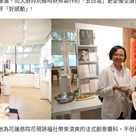
爆滿。而大廚特別費時熬煮製作的「五白湯」更是備受讚
呼「好感動」!
地為花蓮慈院花現蔬福社帶來清爽的法式創意醬料。不但