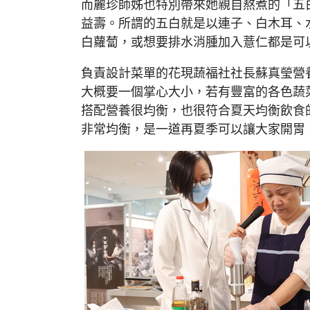
而麗珍師姊也特別帶來她親自熬煮的「五
益壽。所謂的五白就是以連子、白木耳、
白蘿蔔，或想要排水消腫加入薏仁都是可
負責設計菜單的花現蔬福社社長蘇真瑩營
大概要一個掌心大小，若有豐富的各色蔬
搭配營養很均衡，也很符合夏天均衡飲食
非常均衡，是一道再夏季可以讓大家開胃、