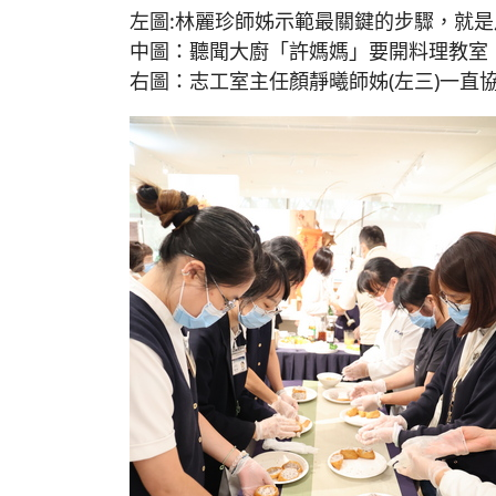
左圖:林麗珍師姊示範最關鍵的步驟，就
中圖：聽聞大廚「許媽媽」要開料理教室
右圖：志工室主任顏靜曦師姊(左三)一直