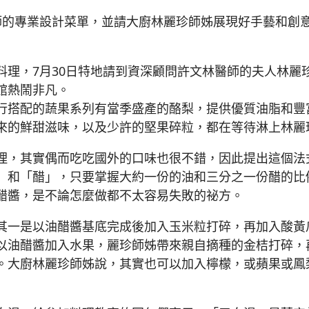
養師的專業設計菜單，並請大廚林麗珍師姊展現好手藝和創
料理，7月30日特地請到資深顧問許文林醫師的夫人林麗
館熱鬧非凡。
行搭配的蔬果系列有當季盛產的酪梨，提供優質油脂和豐
來的鮮甜滋味，以及少許的堅果碎粒，都在等待淋上林麗
理，其實偶而吃吃國外的口味也很不錯，因此提出這個法
」和「醋」，只要掌握大約一份的油和三分之一份醋的比
醋醬，是不論怎麼做都不太容易失敗的祕方。
其一是以油醋醬基底完成後加入玉米粒打碎，再加入酸黃
以油醋醬加入水果，麗珍師姊帶來親自摘種的金桔打碎，
。大廚林麗珍師姊說，其實也可以加入檸檬，或蘋果或鳳