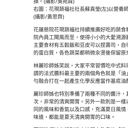
換。(攝影/吳宛霖)
右圖：花現蔬福社社長蘇真瑩(左)以營
(攝影/黃思齊)
花蓮慈院花現蔬福社持續推廣好吃的蔬食
院內員工聞風而至，使得小小的大愛溯源
主要食材有五穀飯和豆皮可以捏壽司，自
的蛋白質，各色蔬菜都稍微汆燙後保留原
林麗珍師姊笑說，大家平常習慣吃中式料
謂的法式醬料最主要的兩個角色就是「油
勻融合打在一起產生化學反應當作基底油
麗珍師姊也特別準備了兩種不同的醬汁，
次，非常的清爽開胃。另外一款則是一樣
同的風味和香氣以及口感，充滿夏日風情
味道，都能是夏天清爽開胃的口味。