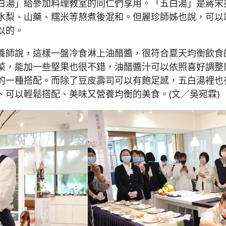
白湯」給參加料理教室的同仁們享用。「五白湯」是蔣宋
水梨、山藥、糯米等熬煮後混和。但麗珍師姊也說，可以
以的。
養師說，這樣一盤冷食淋上油醋醬，很符合夏天均衡飲食
菜，能加一些堅果也很不錯，油醋醬汁可以依照喜好調整
的一種搭配。而除了豆皮壽司可以有飽足感，五白湯裡也
可以輕鬆搭配、美味又營養均衡的美食。(文／吳宛霖)