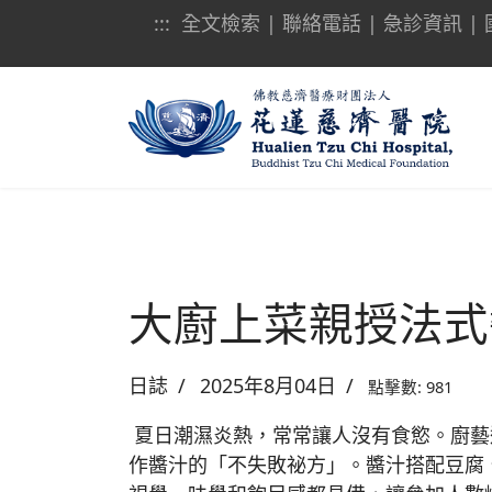
:::
全文檢索
|
聯絡電話
|
急診資訊
|
大廚上菜親授法式
日誌
2025年8月04日
點擊數: 981
夏日潮濕炎熱，常常讓人沒有食慾。廚藝
作醬汁的「不失敗祕方」。醬汁搭配豆腐