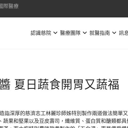
國際醫療
認識慈院
醫療團隊
就醫指南
訊
醬 夏日蔬食開胃又蔬福
造詣深厚的慈濟志工林麗珍師姊特別製作兩道做法簡單又
、蔬果和堅果以及豆皮壽司，纖維質、蛋白質和醣類都具