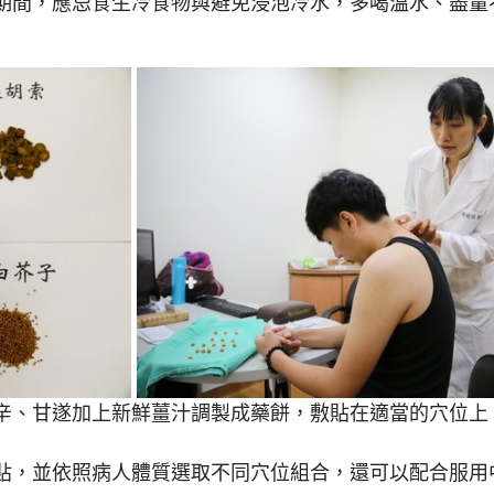
期間，應忌食生冷食物與避免浸泡冷水，多喝溫水、盡量
辛、甘遂加上新鮮薑汁調製成藥餅，敷貼在適當的穴位上
貼，並依照病人體質選取不同穴位組合，還可以配合服用