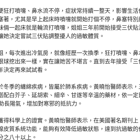
狂打噴嚏、鼻水流不停，症狀常持續一整天，影響生活
塞著，尤其是早上起床時噴嚏就開始打個不停，鼻塞特別
妹倆一起床就是輪流打噴嚏，姐姐三年前開始接受三伏貼
讓她決定嘗試三伏貼調整擾人的過敏體質。
，每次進出冷氣房，就像經歷一次換季，狂打噴嚏、鼻
眼球挖出來一樣，實在讓她苦不堪言。直到去年接受「三
年決定再來試試看。
冬季的纏綿疾病，皆屬於肺系疾病。黃曉怡醫師表示，
搭配白芥子、延胡索、細辛、甘遂等辛溫的藥材，依一定
能助長陽氣，增加對寒邪的抵抗力。
得科學上的證實。黃曉怡醫師表示，在美國著名期刊上
腺皮質系統功能，能夠有效降低過敏狀態，達到抗過敏的
分之八十以上。