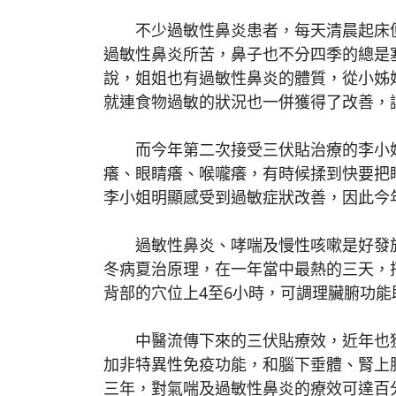
不少過敏性鼻炎患者，每天清晨起床便
過敏性鼻炎所苦，鼻子也不分四季的總是
說，姐姐也有過敏性鼻炎的體質，從小姊
就連食物過敏的狀況也一併獲得了改善，
而今年第二次接受三伏貼治療的李小姐
癢、眼睛癢、喉嚨癢，有時候揉到快要把
李小姐明顯感受到過敏症狀改善，因此今
過敏性鼻炎、哮喘及慢性咳嗽是好發於
冬病夏治原理，在一年當中最熱的三天，
背部的穴位上4至6小時，可調理臟腑功
中醫流傳下來的三伏貼療效，近年也獲
加非特異性免疫功能，和腦下垂體、腎上
三年，對氣喘及過敏性鼻炎的療效可達百