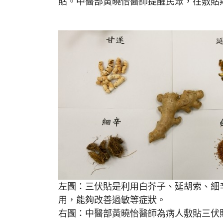
貼。中醫部黃曉怡醫師提醒民眾，在敷貼
左圖：三伏貼是利用白芥子、延胡索、細
用，能夠改善過敏等症狀。
右圖：中醫部黃曉怡醫師為病人敷貼三伏