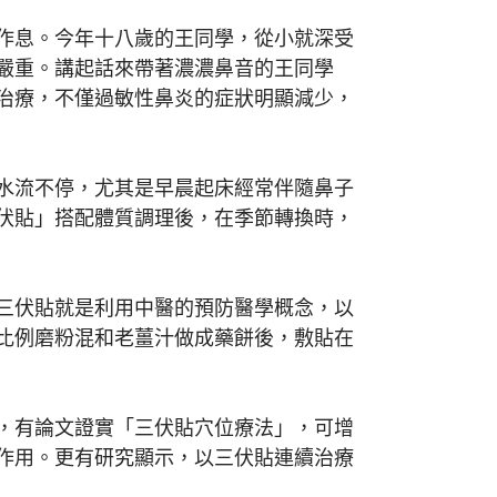
作息。今年十八歲的王同學，從小就深受
嚴重。講起話來帶著濃濃鼻音的王同學
治療，不僅過敏性鼻炎的症狀明顯減少，
水流不停，尤其是早晨起床經常伴隨鼻子
伏貼」搭配體質調理後，在季節轉換時，
三伏貼就是利用中醫的預防醫學概念，以
比例磨粉混和老薑汁做成藥餅後，敷貼在
，有論文證實「三伏貼穴位療法」，可增
作用。更有研究顯示，以三伏貼連續治療