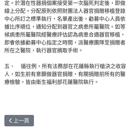
定。於潛在性器捐個案接受第一次腦死判定後，即做
線上分配。分配原則依照財團法人器官捐贈移植登錄
中心所訂之標準執行，名單產出後，勸募中心人員依
據比序順位，通知分配到器官之病患所屬醫院。如等
候病患所屬醫院經醫療評估認為病患合適器官移植，
即會依據勸募中心指定之時間，派醫療團隊至捐贈者
所在之醫院，執行器官摘取手術。
五、 循往例，所有法務部在花蓮縣執行槍決之收容
人，如生前有意願做器官捐贈，有關捐贈前所有的醫
療檢驗，皆由衛生福利部花蓮醫院執行。
上一篇文章: 2014/08/06花蓮慈院聲明
上一頁