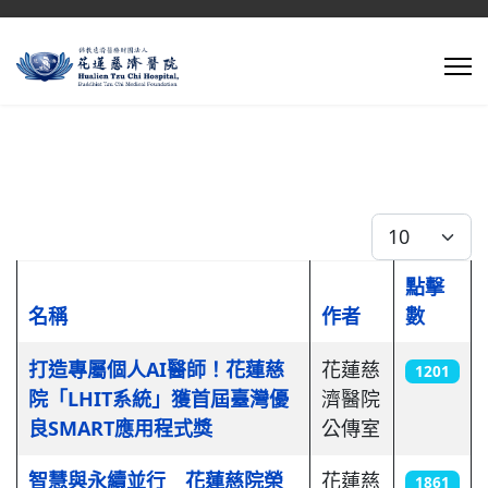
每頁顯示條數
點擊
名稱
作者
數
文章列表
打造專屬個人AI醫師！花蓮慈
花蓮慈
1201
院「LHIT系統」獲首屆臺灣優
濟醫院
良SMART應用程式獎
公傳室
智慧與永續並行 花蓮慈院榮
花蓮慈
1861