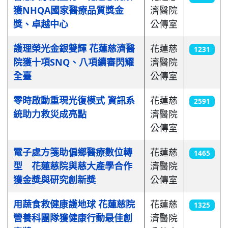
獲NHQA國家醫療品質獎金
濟醫院
獎、卓越中心
公傳室
護理榮光金銀雙輝 花蓮慈濟醫
花蓮慈
1231
院獲十項SNQ、八項續審閃耀
濟醫院
全臺
公傳室
零時啟動重現光復模式 資訊系
花蓮慈
2591
統助力救災成亮點
濟醫院
公傳室
電子處方箋助偏鄉醫療數位轉
花蓮慈
1465
型 花蓮慈院與慈大產學合作
濟醫院
獲金獎與研究創新獎
公傳室
用蔬食救健康護地球 花蓮慈院
花蓮慈
1325
營養科團隊獲健康行動最佳創
濟醫院