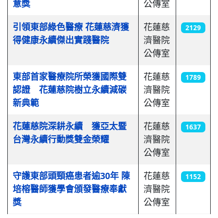
意獎
公傳室
引領東部綠色醫療 花蓮慈濟獲
花蓮慈
2129
得健康永續傑出實踐醫院
濟醫院
公傳室
東部首家醫療院所榮獲國際雙
花蓮慈
1789
認證 花蓮慈院樹立永續減碳
濟醫院
新典範
公傳室
花蓮慈院深耕永續 獲亞太暨
花蓮慈
1637
台灣永續行動獎雙金榮耀
濟醫院
公傳室
守護東部頭頸癌患者逾30年 陳
花蓮慈
1152
培榕醫師獲學會頒發醫療奉獻
濟醫院
獎
公傳室