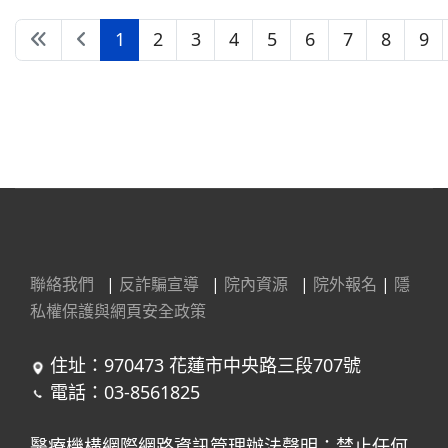
1
2
3
4
5
6
7
8
9
第 1 頁，共 16 頁
聯絡我們
|
反詐騙宣導
|
院內資源
|
院外報名
|
隱
私權保護與網頁安全政策
住址：970473 花蓮市中央路三段707號
電話：03-8561825
醫療機構網際網路資訊管理辦法聲明：禁止任何