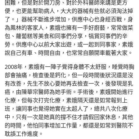
困難，但是對於開刀房、對於外科醫師來講是更方
便，也更能幫助病人，大大的器械有些就必須淘汰掉
了。」器械不斷進步增加，供應中心也身經百戰，身
為鳳林的客家人，素娥也擁有一手好廚藝，常常做菜
包、蘿蔔糕等美食和同事們分享，犒賞同事們的辛
勞。供應中心以前大家出遊，或一起到同事家，素娥
說自己有車、時間自由，也常常自願開車載著大家。
2008年，素娥有一陣子覺得身體不太舒服，睡覺時胸
部會抽痛，檢查後是鈣化，但一段時間後狀況還是沒
有改善，先生不放心要她再去檢查一次，後發現是乳
癌，由陳華宗醫師為她手術。手術後，素娥開始進行
化療，但每次打完化療，素娥隔天還是如常報到上
班，讓同事也覺得她實在太超人了，總共八次化療
中，只有一次是她真的撐不住才請假回家休息，其他
的時間，他怕同事增加工作量，都還是如常到醫院不
耽誤工作進度。