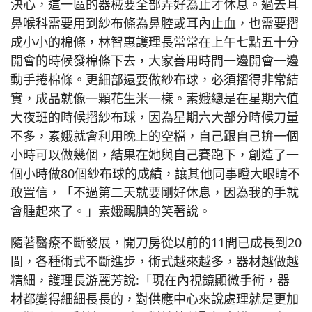
決心，這一區的器械要全部弄好為止才休息。過去耳
鼻喉科需要用到紗布條為鼻腔或耳內止血，也需要摺
成小小的棉條，林智惠護理長常常在上午七點五十分
開會的時候發棉條下去，大家善用時間一邊開會一邊
動手捲棉條。更細部還要做紗布球，必須摺得非常結
實，成品就像一顆花生米一樣。素娥總是在星期六值
大夜班的時候摺紗布球，因為星期六大部分時候刀量
不多，素娥就會利用晚上的空檔，自己跟自己拚一個
小時可以做幾個，結果在她與自己賽跑下，創造了一
個小時做80個紗布球的成績，讓其他同事瞪大眼睛不
敢置信，「不過第二天就要剛好休息，因為我的手就
會腫起來了。」素娥靦腆的笑著說。
隨著醫療不斷發展，開刀房從以前的11間已成長到20
間，各種術式不斷進步，術式越來越多，器材越做越
精細，護理長游麗芳說:「現在內視鏡顯微手術，器
材都變得細細長長的，對供應中心來說處理就是更加