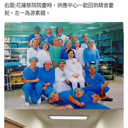
右圖:花蓮慈院院慶時，供應中心一起回到精舍慶
祝。左一為游素娥。