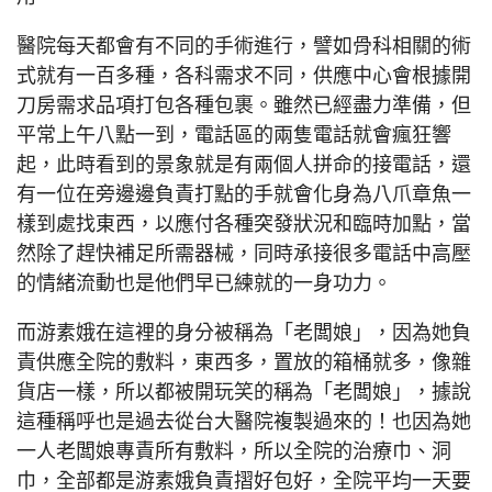
醫院每天都會有不同的手術進行，譬如骨科相關的術
式就有一百多種，各科需求不同，供應中心會根據開
刀房需求品項打包各種包裹。雖然已經盡力準備，但
平常上午八點一到，電話區的兩隻電話就會瘋狂響
起，此時看到的景象就是有兩個人拼命的接電話，還
有一位在旁邊邊負責打點的手就會化身為八爪章魚一
樣到處找東西，以應付各種突發狀況和臨時加點，當
然除了趕快補足所需器械，同時承接很多電話中高壓
的情緒流動也是他們早已練就的一身功力。
而游素娥在這裡的身分被稱為「老闆娘」，因為她負
責供應全院的敷料，東西多，置放的箱桶就多，像雜
貨店一樣，所以都被開玩笑的稱為「老闆娘」，據說
這種稱呼也是過去從台大醫院複製過來的！也因為她
一人老闆娘專責所有敷料，所以全院的治療巾、洞
巾，全部都是游素娥負責摺好包好，全院平均一天要