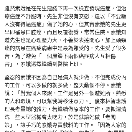
雖然素娥是在先生建議下再一次檢查發現癌症，但治
療癌症不舒服時，先生非但沒有安慰，還以「不要騙
人沒有得過癌症」傷了她的心，但其實素娥的先生更
早即罹患口腔癌，而且反覆復發，常常住院。素娥知
道先生也是心理壓力大，不善於表達關心，加上頭頸
癌的病患在癌症病患中是最為難受的，先生受了很多
苦，為了避免「一個屋簷下兩個癌症病人互相傷
害」，素娥選擇繼續到醫院上班。
堅忍的素娥不因為自己是病人就少做，不但完成份內
的工作，可以多做的就多做，整天動個不停。素娥
說：「對我個人來說，工作是另外一個避難所，熟悉
的人和環境，可以幫我轉移注意力。」後來林智惠護
理長考量她的體力，若繼續做原本的工作，要搬運清
洗一些大型器械會太吃力，於是就讓她做「老闆
娘」，讓手巧的素娥專責敷料的工作。「因為大家的