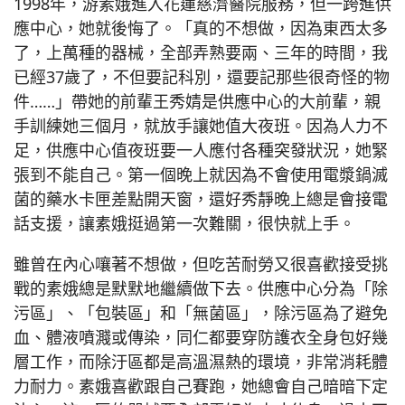
1998年，游素娥進入花蓮慈濟醫院服務，但一跨進供
應中心，她就後悔了。「真的不想做，因為東西太多
了，上萬種的器械，全部弄熟要兩、三年的時間，我
已經37歲了，不但要記科別，還要記那些很奇怪的物
件……」帶她的前輩王秀婧是供應中心的大前輩，親
手訓練她三個月，就放手讓她值大夜班。因為人力不
足，供應中心值夜班要一人應付各種突發狀況，她緊
張到不能自己。第一個晚上就因為不會使用電漿鍋滅
菌的藥水卡匣差點開天窗，還好秀靜晚上總是會接電
話支援，讓素娥挺過第一次難關，很快就上手。
雖曾在內心嚷著不想做，但吃苦耐勞又很喜歡接受挑
戰的素娥總是默默地繼續做下去。供應中心分為「除
污區」、「包裝區」和「無菌區」，除污區為了避免
血、體液噴濺或傳染，同仁都要穿防護衣全身包好幾
層工作，而除汙區都是高溫濕熱的環境，非常消耗體
力耐力。素娥喜歡跟自己賽跑，她總會自己暗暗下定