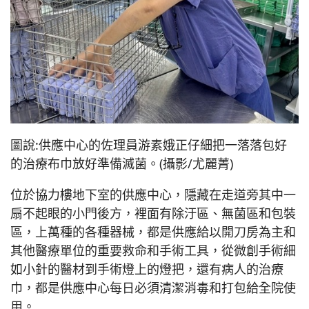
圖說:供應中心的佐理員游素娥正仔細把一落落包好
的治療布巾放好準備滅菌。(攝影/尤麗菁)
位於協力樓地下室的供應中心，隱藏在走道旁其中一
扇不起眼的小門後方，裡面有除汙區、無菌區和包裝
區，上萬種的各種器械，都是供應給以開刀房為主和
其他醫療單位的重要救命和手術工具，從微創手術細
如小針的醫材到手術燈上的燈把，還有病人的治療
巾，都是供應中心每日必須清潔消毒和打包給全院使
用。