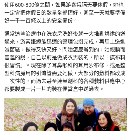
使用600-800條之間，如果游素娥隔天要休假，她也
一定會把休假日的數量全部摺好，甚至一天就要準備
好一千一百條以上的安全備份。
通常這些治療巾在洗衣房洗好後就一大堆亂烘烘的送
過來，游素娥總能迅速的整理包摺完成，再馬上送進
滅菌區，做得又快又好。問她怎麼辦到的，她靦腆而
害羞的說，自己以前是做成衣男裝的，所以「摸布料
很習慣」。現在除了耳鼻喉科的耳用沙布條，或是整
型科病房用的引流管需要她做，大部分的敷料都改成
一次性的，而過去甚至連藥劑科的各種敷料供應中心
都要製成一片一片的裝在便當盒中送過去。