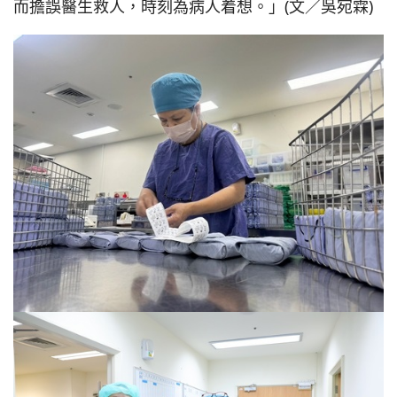
而擔誤醫生救人，時刻為病人着想。」(文／吳宛霖)