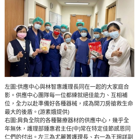
左圖:供應中心與林智惠護理長同在一起的大家庭合
影。供應中心團隊每一位都練就絕佳能力、互相補
位，全力以赴準備好各種器械，成為開刀房搶救生命
最大的後盾。(游素娥提供)
右圖:肩負全院的各種醫療器材的供應中心，幾乎全
年無休，護理部鍾惠君主任(中)常在特定佳節感恩同
仁們的付出。左三為尤麗菁護理長、右一為王琬詳副