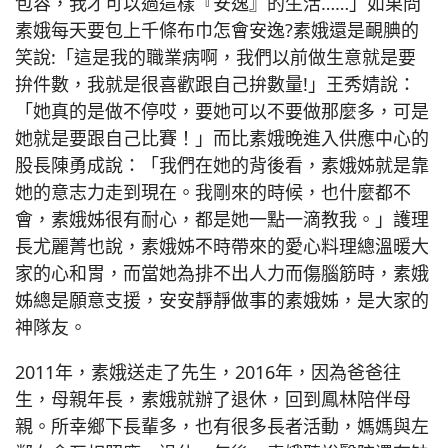
包容，我才可以過這樣『安逸』的生活……」如果問
素娥每天要包上千條布巾怎會安逸?素娥還是靦腆的
笑說:「這是我的職業病啊，我們以前做生意就是要
拚件數，我就是很喜歡跟自己拚數量!」王秀婧說：
「她真的是做不停哎，要她可以不要做那麼多，可是
她就是要跟自己比賽！」而比素娥晚進入供應中心的
股長陳勇成說：「我們在她的背後看，素娥姊就是靠
她的意志力走到現在。我剛來的時候，也什麼都不
會，素娥姊很有耐心，都是她一點一滴教我。」護理
長尤麗菁也說，素娥姊不時帶來的愛心料理總溫暖大
家的心和胃，而當她為排不出人力而傷腦筋時，素娥
姊總是願意支援，安安靜靜做事的素娥姊，是大家的
神隊友。
2011年，素娥送走了先生，2016年，因為爸爸往
生，母親年長，素娥就辦了退休，回到鳳林陪伴母
親。所幸鄉下長輩多，也有很多長者活動，媽媽與左