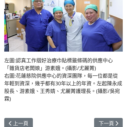
左圖:認真工作摺好治療巾貼標籤條碼的供應中心
「雜貨店老闆娘」游素娥。(攝影/尤麗菁)
右圖:花蓮慈院供應中心的資深團隊，每一位都是從
年輕到資深，幾乎都有30年以上的年資。左起陳永成
股長、游素娥、王秀婧、尤麗菁護理長。(攝影/吳宛
霖)
上一篇文章: 醫法互助健康同行 花蓮慈院與地方法
下一篇文章:
上一頁
下一頁