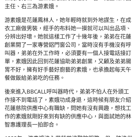
主任、右三為游素娥。
游素娥是花蓮鳳林人，她年輕時就到外地謀生，在成
衣工廠做男裝，經手的布料她一摸就可以叫出品項、
分辨出好壞。她就這樣工作了十幾年後，弟弟在花蓮
創業開了一家專營鋁門窗公司，當時沒有手機沒有呼
叫器，弟弟在外工作時，必須要有一個人接電話接訂
單，素娥因此回到花蓮協助弟弟創業，又顧及弟弟腸
胃不好，擁有好手藝好廚藝的素娥，也承擔起每天午
餐做飯給弟弟吃的任務。
後來進入BBCALL呼叫器時代，弟弟不怕人在外頭工
作接不到電話了，素娥功成身退，這時候有朋友介紹
花蓮慈院供應中心有職缺，問她有沒有興趣，想找工
作的素娥就剛好來到有缺的供應中心，與面試她的林
智惠護理長一拍即合。