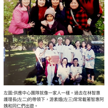
左圖:供應中心團隊就像一家人一樣。過去在林智惠
護理長(左二)的帶領下，游素娥(左三)常常載著智惠阿
姨和同仁們出遊。