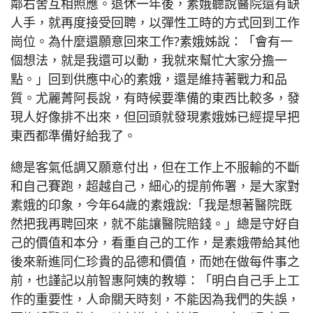
鄰右舍互相照應。退休一年後，素娥聽說醫院還有缺
人手，就再度接受回聘，以彈性工時的方式回到工作
崗位。為什麼還願意回來工作?素娥姊說：「會有一
個想法，就是我還可以動，我就來幫忙大家分擔一
點。」回到供應中心的素娥，還是維持著戰力和品
質。尤麗菁阿長說，有時候要準備的東西比較多，發
現人好像排不出來，但回頭就發現素娥姊已經提早把
東西都準備好給我了。
總是客氣低調又願意付出，但在工作上不服輸的不斷
和自己賽跑，超越自己，細心的提前佈署，是大家對
素娥的印象，今年64歲的素娥說:「我是想著醫院既
然把我再聘回來，就不能讓醫院賠錢。」總是守好自
己的價值和本分，看重自己的工作，是素娥帶給其他
後來新進同仁珍貴的品德和價值，而她在做每件事之
前，也謹記以前智惠阿姨的教導：「明白自己手上工
作的重要性，人命關天時刻，不能因為我們的失誤，