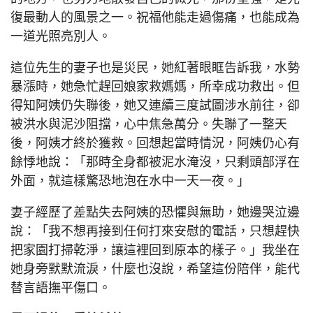
復最動人的風景之一。祝福他能走過傷痛，也能成為
一道光照亮別人。
這位先生的妻子也是災民，她紅著眼眶告訴我，水勢
暴漲時，她急忙趕回娘家救媽媽，所幸成功救出。但
得知阿姨仍失聯後，她又連續三度試圖涉水前往，卻
被洪水與泥沙阻擋，心中焦急萬分。失聯了一整天
後，阿姨才終於獲救。回想起當時情況，阿姨仍心有
餘悸地說：「那時全身都被泥水淹沒，只剩頭部浮在
外面，就這樣驚恐地泡在水中一天一夜。」
妻子經歷了差點失去阿姨的恐懼與無助，她邊哭泣邊
說：「我不想再接到任何打來安慰的電話，只想趕快
把家園打掃乾淨，讓這裡回到原本的樣子。」我坐在
她身旁默默流淚，什麼也沒說，希望這份陪伴，能代
替言語撫平傷口。