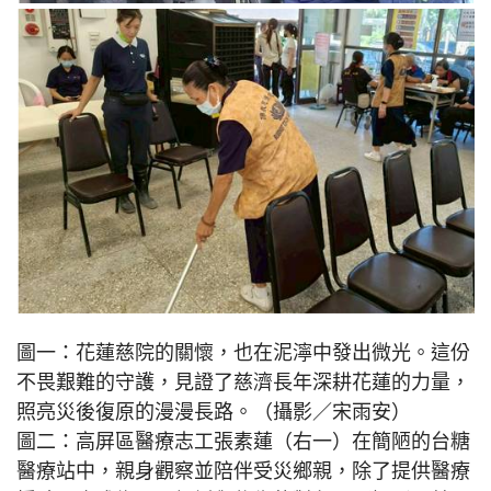
圖一：花蓮慈院的關懷，也在泥濘中發出微光。這份
不畏艱難的守護，見證了慈濟長年深耕花蓮的力量，
照亮災後復原的漫漫長路。（攝影／宋雨安）
圖二：高屏區醫療志工張素蓮（右一）在簡陋的台糖
醫療站中，親身觀察並陪伴受災鄉親，除了提供醫療