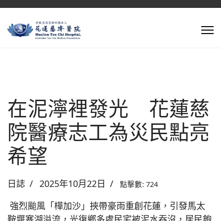
在泥濘裡發光 花蓮慈
院醫療志工為災民點亮
希望
日誌
2025年10月22日
點擊數: 724
強烈颱風「樺加沙」挾帶豪雨重創花蓮，引發馬太
鞍堰塞湖溢流，光復鄉多處民宅被泥水吞沒，居民飽