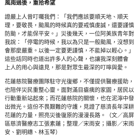
風雨過後，重拾希望
證嚴上人曾叮囑我們：「我們應該要順天地、順天
理，要敬畏，颱風的時候真的要戒慎虔誠，還要謹慎
防颱，才能保平安。」災後幾天，一位阿美族青年對
我說：「停電的時候，我以為只是一般颱風，沒想到
會那麼嚴重。以後一定要更謹慎，不能掉以輕心。」
這些話同時也道出許多人的心聲，也讓我深刻體會
上人的用心與遠見，那是對眾生最深的叮嚀與愛。
花蓮慈院醫療團隊駐守光復鄉，不僅提供醫療援助，
也陪伴災民重整心靈。面對滿目瘡痍的家園，居民以
行動重新站起來；而花蓮慈院的關懷，也在泥濘中發
出微光。這份不畏艱難的守護，見證了慈濟長年深耕
花蓮的力量，照亮災後復原的漫漫長路。（文／高屏
區慈濟醫療志工張素蓮；整理／宋雨安；攝影／宋雨
安、劉明繐、林玉琴）