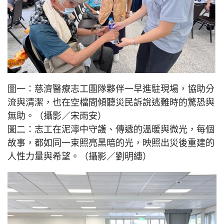
圖一：慈濟醫療志工團隊夥伴一早進駐現場，協助分
流與清潔，也在空檔間傾聽災民訴說逃難時的驚恐與
無助。（攝影／宋雨安）
圖二：志工在泥濘中守護、傳遞的溫暖與微光，每個
故事，都如同一束照亮黑暗的光，映照出災後重建的
人性力量與希望。（攝影／劉明繐）