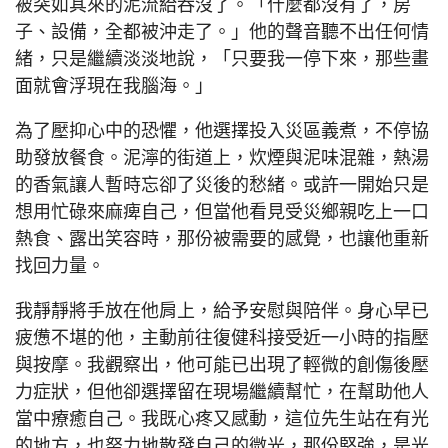
被突如其來的泥流給吞沒了。「什麼都沒有了，房
子、設備，全都被沖走了。」他的聲音聽不出任何情
緒，只是繼續淡淡地說，「只要我一停下來，那些畫
面就會浮現在我腦海。」
為了壓抑心中的恐懼，他選擇投入災區義煮，不停協
助發放餐食。泥濘的街道上，炊煙與泥味混雜，熱湯
的香氣讓人暫時忘卻了災後的愁緒。或許一開始只是
想用忙碌來麻痺自己，但當他看見受災鄉親吃上一口
熱食、露出笑容時，那份被需要的感覺，也讓他重新
找回力量。
我靜靜將手放在他肩上，給予安慰與陪伴。身心早已
疲憊不堪的他，主動前往復健科接受近一小時的指壓
與按摩。我觀察出，他可能已出現了輕微的創傷後壓
力症狀，但他卻選擇留在現場繼續幫忙，在幫助他人
當中療癒自己。我既心疼又感動，這位先生站在有光
的地方，也努力地散發自己的微光，那份堅強，是光