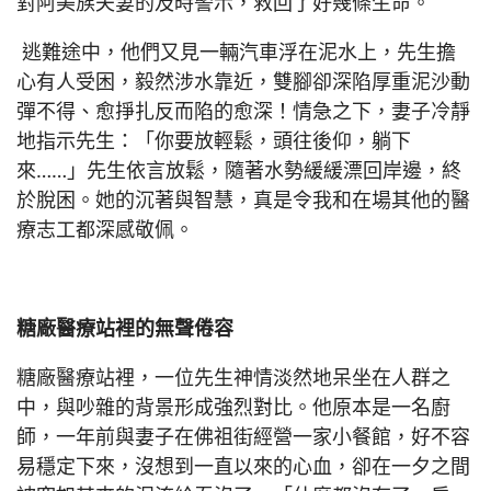
對阿美族夫妻的及時警示，救回了好幾條生命。
逃難途中，他們又見一輛汽車浮在泥水上，先生擔
心有人受困，毅然涉水靠近，雙腳卻深陷厚重泥沙動
彈不得、愈掙扎反而陷的愈深！情急之下，妻子冷靜
地指示先生：「你要放輕鬆，頭往後仰，躺下
來……」先生依言放鬆，隨著水勢緩緩漂回岸邊，終
於脫困。她的沉著與智慧，真是令我和在場其他的醫
療志工都深感敬佩。
糖廠醫療站裡的無聲倦容
糖廠醫療站裡，一位先生神情淡然地呆坐在人群之
中，與吵雜的背景形成強烈對比。他原本是一名廚
師，一年前與妻子在佛祖街經營一家小餐館，好不容
易穩定下來，沒想到一直以來的心血，卻在一夕之間