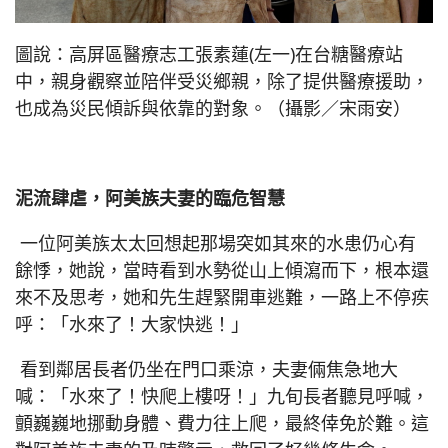
圖說：高屏區醫療志工張素蓮(左一)在台糖醫療站
中，親身觀察並陪伴受災鄉親，除了提供醫療援助，
也成為災民傾訴與依靠的對象。（攝影／宋雨安）
泥流肆虐，阿美族夫妻的臨危智慧
一位阿美族太太回想起那場突如其來的水患仍心有
餘悸，她說，當時看到水勢從山上傾瀉而下，根本還
來不及思考，她和先生趕緊開車逃難，一路上不停疾
呼：「水來了！大家快逃！」
看到鄰居長者仍坐在門口乘涼，夫妻倆焦急地大
喊：「水來了！快爬上樓呀！」九旬長者聽見呼喊，
顫巍巍地挪動身體、費力往上爬，最終倖免於難。這