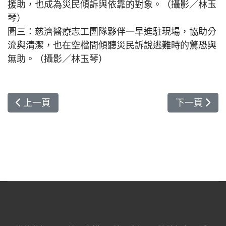
援助，也成為災民傾訴與依靠的對象。（攝影／林玉
琴）
圖三：慈濟醫療志工團隊夥伴一早進駐現場，協助分
流與清潔，也在空檔間傾聽災民訴說逃難時的驚恐與
無助。（攝影／林玉琴）
上一篇文章: 攜手企業共善行 花蓮慈院送暖關懷玉
下一篇文章
上一頁
下一頁