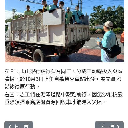
左圖：玉山銀行總行號召同仁，分成三動線投入災區
清掃，於10月3日上午自萬榮火車站出發，展開實地
災後復原行動。
右圖：志工們在泥濘道路中艱難前行，因泥沙堆積嚴
重必須搭乘高底盤資源回收車才能進入災區。
上一篇文章: 爸媽教室開講 花蓮慈院陪伴新手父母
下一篇文章
上一頁
下一頁