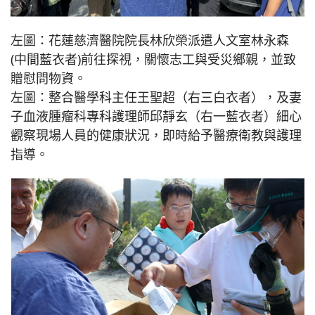
左圖：花蓮慈濟醫院院長林欣榮派遣人文室林永森
(中間藍衣者)前往探視，關懷志工與受災鄉親，並致
贈慰問物資。
左圖：整合醫學科主任王聖超（右三白衣者），及妻
子血液腫瘤科專科護理師邱靜玄（右一藍衣者）細心
觀察現場人員的健康狀況，即時給予醫療衛教與護理
指導。