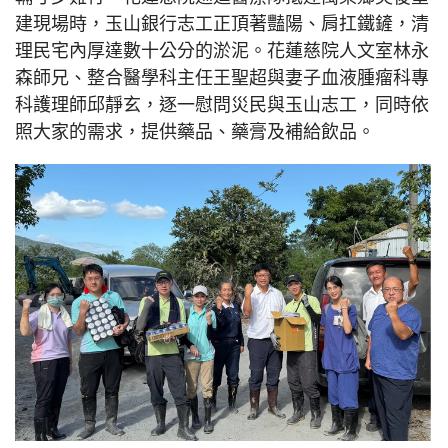
建現場時，玉山銀行志工正頂著豔陽、肩扛鐵鏟，清
理民宅內厚達數十公分的淤泥。花蓮慈院人文室林永
森師兄、整合醫學科主任王聖超與妻子血液腫瘤科專
科護理師邱靜玄，逐一慰問災民與玉山志工，同時依
照大家的需求，提供藥品、藥膏及補給飲品。