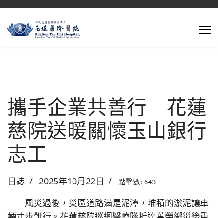
攜手企業共善行 花蓮
慈院送暖關懷玉山銀行
志工
日誌
2025年10月22日
點擊數: 643
風災過後，災區道路滿是泥濘，堆積的淤泥讓車
輛寸步難行。花蓮慈院巡迴醫療隊抵達萬榮鄉災後重