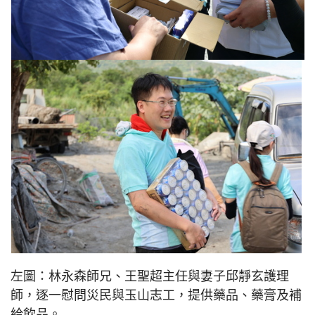
左圖：林永森師兄、王聖超主任與妻子邱靜玄護理
師，逐一慰問災民與玉山志工，提供藥品、藥膏及補
給飲品。