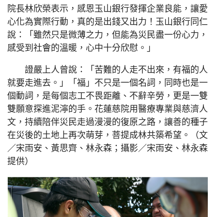
院長林欣榮表示，感恩玉山銀行發揮企業良能，讓愛
心化為實際行動，真的是出錢又出力！玉山銀行同仁
說：「雖然只是微薄之力，但能為災民盡一份心力，
感受到社會的溫暖，心中十分欣慰。」
證嚴上人曾說：「苦難的人走不出來，有福的人
就要走進去。」「福」不只是一個名詞，同時也是一
個動詞，是每個志工不畏距離、不辭辛勞，更是一雙
雙願意探進泥濘的手。花蓮慈院用醫療專業與慈濟人
文，持續陪伴災民走過漫漫的復原之路，讓善的種子
在災後的土地上再次萌芽，菩提成林共築希望。（文
／宋雨安、黃思齊、林永森；攝影／宋雨安、林永森
提供）