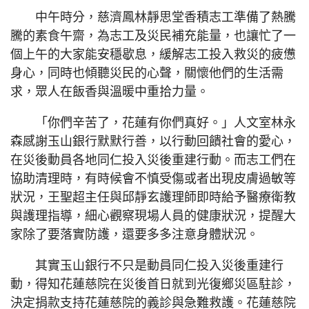
中午時分，慈濟鳳林靜思堂香積志工準備了熱騰
騰的素食午齋，為志工及災民補充能量，也讓忙了一
個上午的大家能安穩歇息，緩解志工投入救災的疲憊
身心，同時也傾聽災民的心聲，關懷他們的生活需
求，眾人在飯香與溫暖中重拾力量。
「你們辛苦了，花蓮有你們真好。」人文室林永
森感謝玉山銀行默默行善，以行動回饋社會的愛心，
在災後動員各地同仁投入災後重建行動。而志工們在
協助清理時，有時候會不慎受傷或者出現皮膚過敏等
狀況，王聖超主任與邱靜玄護理師即時給予醫療衛教
與護理指導，細心觀察現場人員的健康狀況，提醒大
家除了要落實防護，還要多多注意身體狀況。
其實玉山銀行不只是動員同仁投入災後重建行
動，得知花蓮慈院在災後首日就到光復鄉災區駐診，
決定捐款支持花蓮慈院的義診與急難救護。花蓮慈院