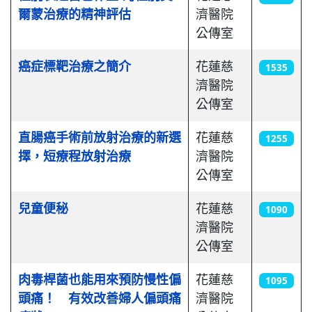
爾蒙治療的精神評估
濟醫院
公傳室
癌症標靶治療之簡介
花蓮慈
1535
濟醫院
公傳室
直腸癌手術前放射治療的新選
花蓮慈
1255
擇，短療程放射治療
濟醫院
公傳室
兒童便秘
花蓮慈
1090
濟醫院
公傳室
肉毒桿菌也能用來預防慢性偏
花蓮慈
1095
頭痛！ 有效改善婦人偏頭痛
濟醫院