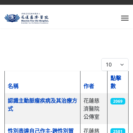
每頁顯示條數
點擊
名稱
作者
數
文章列表
認識主動脈瘤疾病及其治療方
花蓮慈
2069
式
濟醫院
公傳室
性別表達自己作主-跨性別賀
花蓮慈
2581