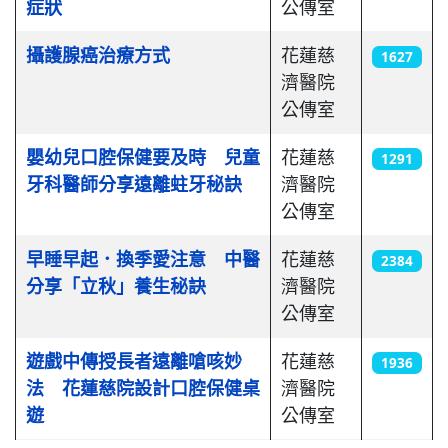
症狀
公傳室
攝護腺癌治療方式
花蓮慈
1627
濟醫院
公傳室
嬰幼兒口腔保健要及時 兒童
花蓮慈
1291
牙科醫師分享遠離蛀牙秘訣
濟醫院
公傳室
早睡早起．換季愛注意 中醫
花蓮慈
2384
分享「立秋」養生秘訣
濟醫院
公傳室
遊戲中傳授長者遠離嗆咳妙
花蓮慈
1936
法 花蓮慈院設計口腔保健桌
濟醫院
遊
公傳室