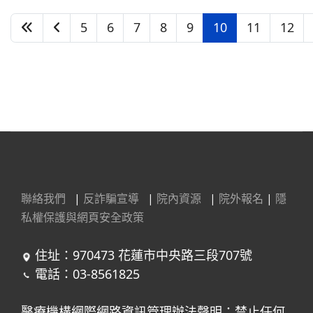
5
6
7
8
9
10
11
12
第 10 頁，共 22 頁
聯絡我們
|
反詐騙宣導
|
院內資源
|
院外報名
|
隱
私權保護與網頁安全政策
住址：970473 花蓮市中央路三段707號
電話：03-8561825
醫療機構網際網路資訊管理辦法聲明：禁止任何