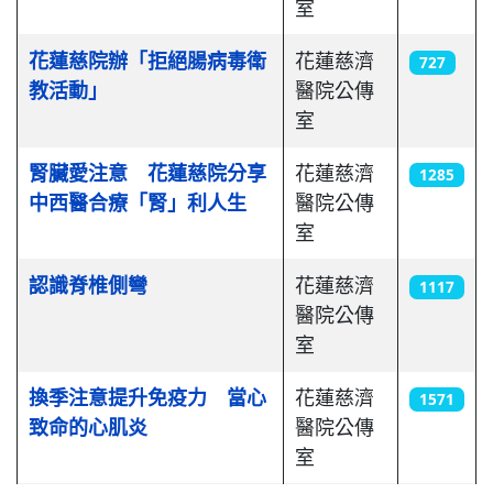
室
花蓮慈院辦「拒絕腸病毒衛
花蓮慈濟
727
教活動」
醫院公傳
室
腎臟愛注意 花蓮慈院分享
花蓮慈濟
1285
中西醫合療「腎」利人生
醫院公傳
室
認識脊椎側彎
花蓮慈濟
1117
醫院公傳
室
換季注意提升免疫力 當心
花蓮慈濟
1571
致命的心肌炎
醫院公傳
室