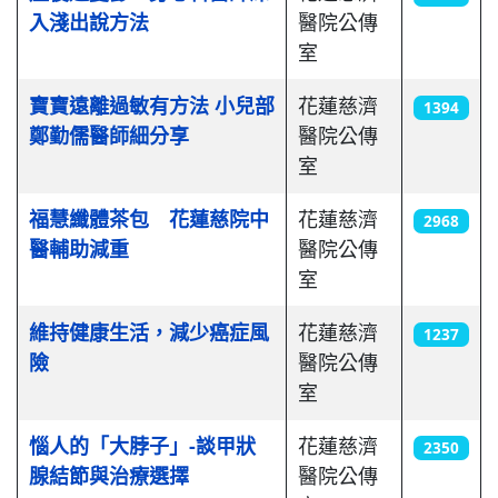
入淺出說方法
醫院公傳
室
寶寶遠離過敏有方法 小兒部
花蓮慈濟
1394
鄭勤儒醫師細分享
醫院公傳
室
福慧纖體茶包 花蓮慈院中
花蓮慈濟
2968
醫輔助減重
醫院公傳
室
維持健康生活，減少癌症風
花蓮慈濟
1237
險
醫院公傳
室
惱人的「大脖子」-談甲狀
花蓮慈濟
2350
腺結節與治療選擇
醫院公傳