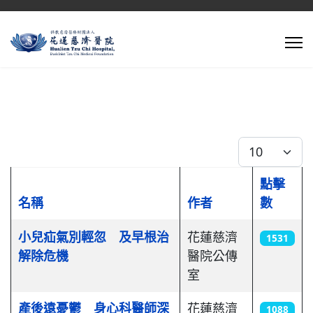
每頁顯示條數
點擊
名稱
作者
數
文章列表
小兒疝氣別輕忽 及早根治
花蓮慈濟
1531
解除危機
醫院公傳
室
產後遠憂鬱 身心科醫師深
花蓮慈濟
1088