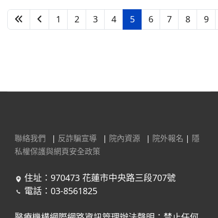
1
2
3
4
5
6
7
8
9
第 5 頁，共 22 頁
聯絡我們
|
反詐騙宣導
|
院內資源
|
院外報名
|
隱
私權保護與網頁安全政策
住址：970473 花蓮市中央路三段707號
電話：03-8561825
醫療機構網際網路資訊管理辦法聲明：禁止任何