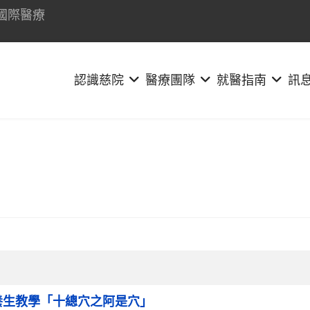
國際醫療
認識慈院
醫療團隊
就醫指南
訊
養生教學「十總穴之阿是穴」