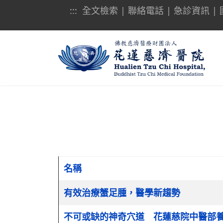
:::
全文檢索
|
聯絡電話
|
急診資訊
|
名稱
文章列表
有效治療蟹足腫，醫學新趨勢
不可或缺的神奇穴道 花蓮慈院中醫部