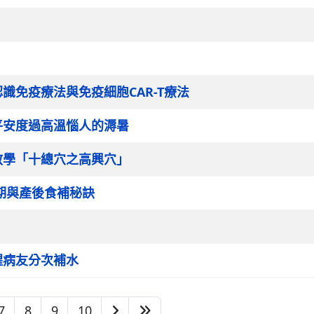
識免疫療法與免疫細胞CAR-T療法
平安度過高溫惱人的溽暑
教學「十總穴之高興穴」
期與產後食補秘訣
醒病友分次補水
7
8
9
10