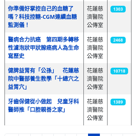
你準備好掌控自己的血糖了
花蓮慈
1303
嗎？科技控糖-CGM連續血糖
濟醫院
監測儀！
公傳室
醫病合力抗癌 第四期多轉移
花蓮慈
2468
性濾泡狀甲狀腺癌病人為生命
濟醫院
寫歷史
公傳室
健脾益胃有「公孫」 花蓮慈
花蓮慈
10718
院中醫部養生教學「十總穴之
濟醫院
益胃穴」
公傳室
牙齒保健從小做起 兒童牙科
花蓮慈
1389
醫師推「口腔親善之家」
濟醫院
公傳室