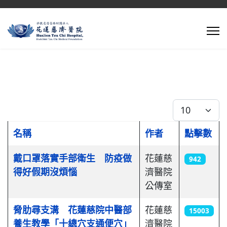
每頁顯示條數
名稱
作者
點擊數
文章列表
戴口罩落實手部衛生 防疫做
花蓮慈
942
得好假期沒煩惱
濟醫院
公傳室
脅肋尋支溝 花蓮慈院中醫部
花蓮慈
15003
養生教學「十總穴支通便穴」
濟醫院