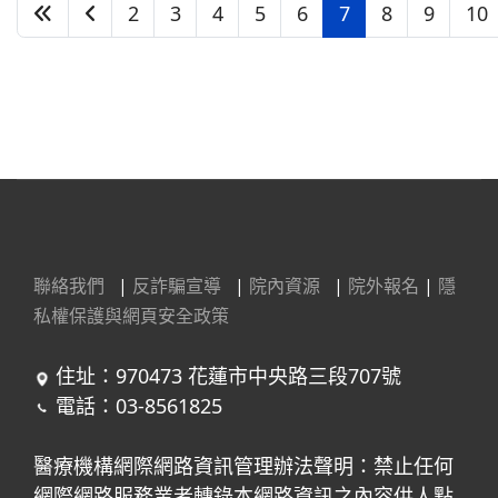
2
3
4
5
6
7
8
9
10
第 7 頁，共 22 頁
聯絡我們
|
反詐騙宣導
|
院內資源
|
院外報名
|
隱
私權保護與網頁安全政策
住址：970473 花蓮市中央路三段707號
電話：03-8561825
醫療機構網際網路資訊管理辦法聲明：禁止任何
網際網路服務業者轉錄本網路資訊之內容供人點