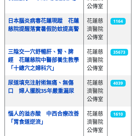
公傳室
日本腦炎病毒花蓮現蹤 花蓮
花蓮慈
1164
慈院提醒落實暑假防蚊提高警
濟醫院
公傳室
三陰交一穴舒暢肝、腎、脾
花蓮慈
35673
經 花蓮慈院中醫部養生教學
濟醫院
「十總穴之婦科穴」
公傳室
尿道填充注射術無痛、無傷
花蓮慈
4039
口 婦人擺脫35年嚴重漏尿
濟醫院
公傳室
惱人的溢赤酸 中西合療改善
花蓮慈
1610
「胃食道逆流」
濟醫院
公傳室