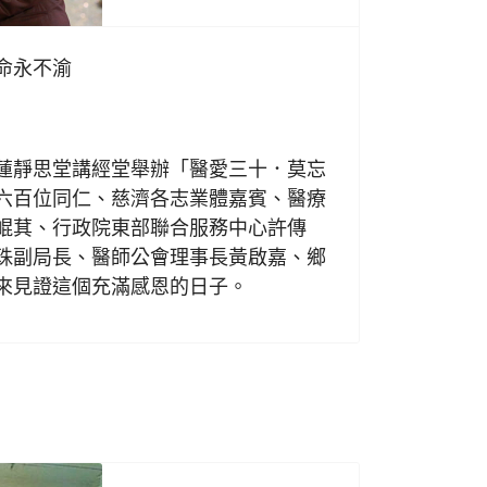
命永不渝
日
靜思堂講經堂舉辦「醫愛三十．莫忘
六百位同仁、慈濟各志業體嘉賓、醫療
崐萁、行政院東部聯合服務中心許傳
珠副局長、醫師公會理事長黃啟嘉、鄉
來見證這個充滿感恩的日子。