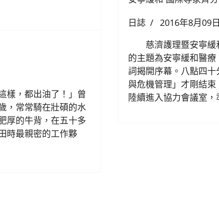
日誌
2016年8月09
慈濟護理暨安寧緩和
的主題為安寧緩和醫療
詞揭開序幕。八點四十
與危機管理」才剛結束
這樣，都出油了！」曾
陸續進入協力會議室，
歲，常常騎在壯碩的水
肥厚的牛背，在五十多
田時最親密的工作夥