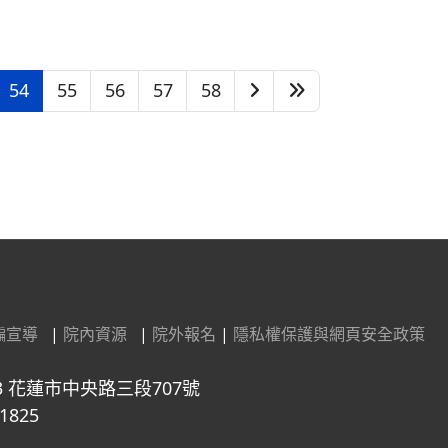
54
55
56
57
58
騙宣導
|
院內資源
|
院外報名
|
隱私權保護與網頁安全政策
3 花蓮市中央路三段707號
1825