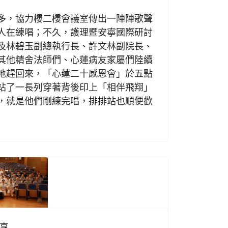
，協力樓二樓會議室傳出一陣陣歌聲
人在練唱；不久，護理暨安寧國際研討
及林碧玉副總執行長、許文林副院長、
其他精舍法師們、心蓮病友家屬們陸續
地趕回來，「心蓮二十感恩會」於五點
站了一長列穿著背後印上「相伴飛翔」
，就是他們剛練完唱，排排站也順便歡
享