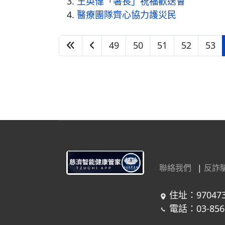
王英偉「署長」祝福歡送會
醫療團隊齊心協力護災民
49
50
51
52
53
聯絡我們
|
反詐
住址：97047
電話：03-856