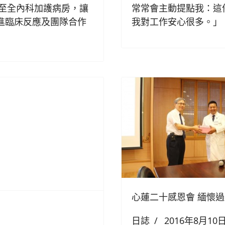
至全內科加護病房，讓
常常會主動提點我：這
增進臨床反應及團隊合作
我對工作安心很多。」
心蓮二十感恩會 緬懷
日誌
2016年8月10