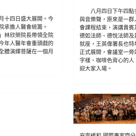
八月四日下午四點多
月十四日盛大展開。今
與音樂聲，原來是一群
院承擔人醫會統籌。
會課程結束，演講貴賓
」林欣榮院長帶領全院
德如法師、德悅法師及
今年人醫年會重頭戲的
就座，王英偉署長也特
全體演繹菩薩在一個月
正式展開，會議室一旁
字樣、咖啡色背心的人
迎大家入場。
安寧緩和 國際專家齊分