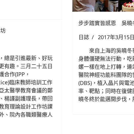
步步踏實皆感恩 吳曉
作坊
日誌
2017年3月15
來自上海的吳曉冬罹
，總是引進最新、好玩
身體僵硬無法行動，吃
更有趣。三月二十五日
螺一樣在地上打轉，連
合作(IPP，
醫院神經功能科團隊的
 practice)臨床教師培訓工作
(DBS)，植入晶片與
亞太醫學教育會議的鄭
率、靶點；同時在復健
、楊謹副護理長，帶回
曉冬終於能邁開步伐，
教育理論設計工作坊課
外、院內各職類醫療人