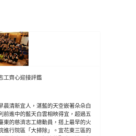
志工齊心迎接評鑑
日
晨清新宜人，湛藍的天空嵌著朵朵白
列前進中的藍天白雲相映得宜，超過五
臺東的慈濟志工總動員，搭上最早的火
院進行院區「大掃除」。宜花東三區的