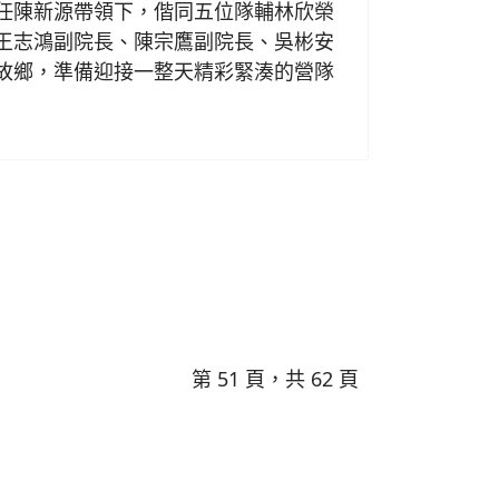
任陳新源帶領下，偕同五位隊輔林欣榮
王志鴻副院長、陳宗鷹副院長、吳彬安
故鄉，準備迎接一整天精彩緊湊的營隊
第 51 頁，共 62 頁