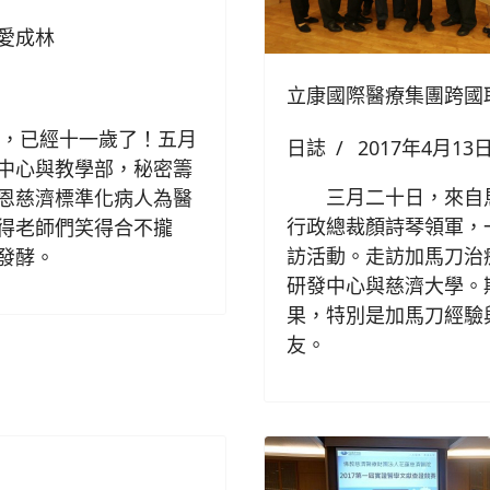
愛成林
立康國際醫療集團跨國
，已經十一歲了！五月
日誌
2017年4月13
中心與教學部，秘密籌
三月二十日，來自馬
恩慈濟標準化病人為醫
行政總裁顏詩琴領軍，
得老師們笑得合不攏
訪活動。走訪加馬刀治
發酵。
研發中心與慈濟大學。
果，特別是加馬刀經驗
友。