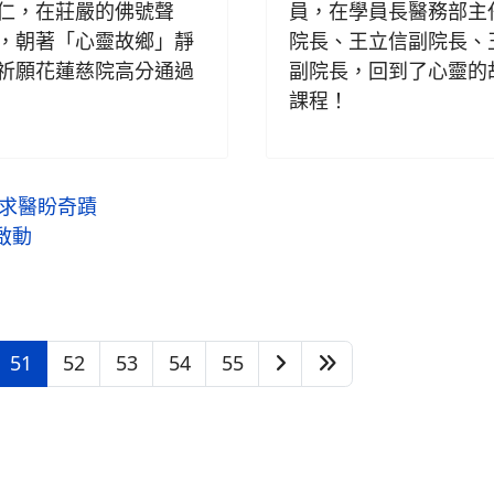
仁，在莊嚴的佛號聲
員，在學員長醫務部主
，朝著「心靈故鄉」靜
院長、王立信副院長、
祈願花蓮慈院高分通過
副院長，回到了心靈的
課程！
海求醫盼奇蹟
啟動
51
52
53
54
55