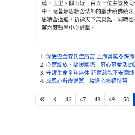
蓮、玉里、關山近一百五十位主管及同
中，隨著靜思精舍法師的腳步繞佛繞法
思精舍邁進，祈禱天下無災難，同時也
第六度醫學中心評鑑。
深受巴金森氏症所苦 上海吳曉冬跨
心蓮綻放、馳援國際 募心募愛活動
守護生命全年無休 花蓮慈院平安圍爐
感恩心辭歲送舊 精進心修福持慧
46
47
48
49
50