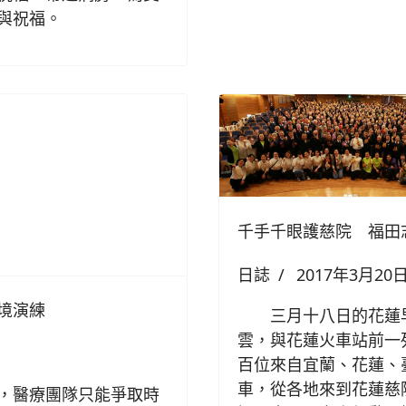
與祝福。
千手千眼護慈院 福田
日誌
2017年3月20
境演練
三月十八日的花蓮早
雲，與花蓮火車站前一
百位來自宜蘭、花蓮、
車，從各地來到花蓮慈
，醫療團隊只能爭取時