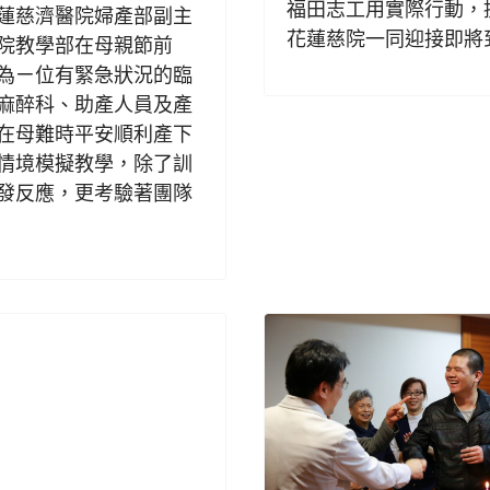
福田志工用實際行動，
蓮慈濟醫院婦產部副主
花蓮慈院一同迎接即將
院教學部在母親節前
為ㄧ位有緊急狀況的臨
麻醉科、助產人員及產
在母難時平安順利產下
情境模擬教學，除了訓
發反應，更考驗著團隊