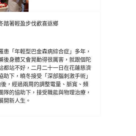
冬踏著輕盈步伐歡喜返鄉
日
患「年輕型巴金森病綜合症」多年，
藥後身體又會晃動得很厲害，就跟個陀
站都站不好，二月二十一日在花蓮慈濟
協助下，曉冬接受「深部腦刺激手術」
電池後，經過兩周的調整電量、脈寬、頻
團隊的協助下，接受職能與物理治療，
展開新人生。