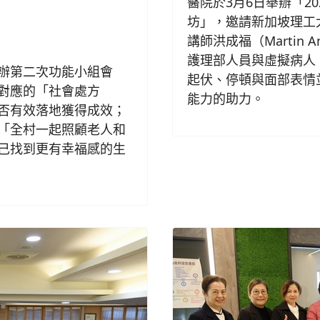
醫院於3月6日舉辦「2
坊」，邀請新加坡理工大學
講師洪成福（Martin
護理部人員與虛擬病人「
辦第二次功能小組會
起伏、停頓與面部表情
對應的「社會處方
能力的助力。
否有效落地獲得成效；
「全村一起照顧老人和
己找到更有幸福感的生