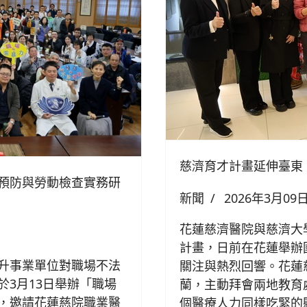
慈濟育才計畫延伸臺東
預防與勞動檢查實務研
新聞
2026年3月09
花蓮慈濟醫院與慈濟大
計畫，日前在花蓮舉辦
升事業單位對職場不法
關注與熱烈回響。花蓮
3月13日舉辦「職場
蘭，主動拜會兩地教育
，邀請花蓮慈院職業醫
個醫療人力同樣吃緊的