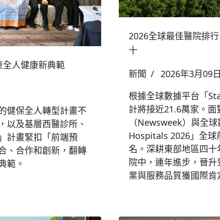
2026全球最佳醫院排
十
東全人健康新典範
新聞
2026年3月09
根據全球數據平台「Sta
計將接近21.6萬家。
的健保全人轉型計畫不
（Newsweek）與全球數據
，以及基層西醫診所、
Hospitals 202
」計畫緊扣「前端預
名。深耕東部地區四十
合、合作和創新，翻轉
院中，連年進步，晉升
典範。
業與服務品質獲國際肯