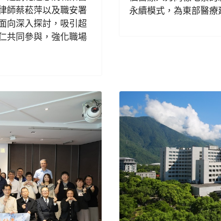
律師蔡菘萍以及職安署
永續模式，為東部醫療
面向深入探討，吸引超
仁共同參與，強化職場