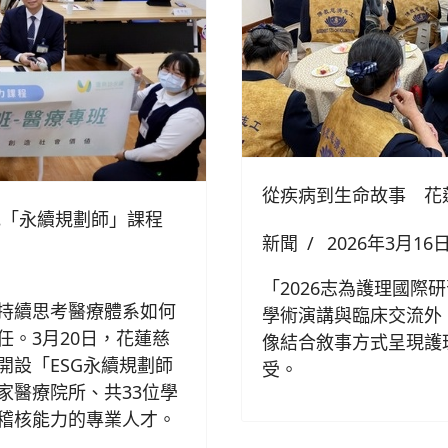
從疾病到生命故事 花
地「永續規劃師」課程
新聞
2026年3月16
「2026志為護理國際
持續思考醫療體系如何
學術演講與臨床交流外
。3月20日，花蓮慈
像結合敘事方式呈現護
開設「ESG永續規劃師
受。
家醫療院所、共33位學
稽核能力的專業人才。