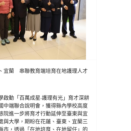
、宜蘭 串聯教育端培育在地護理人才
日
學啟動「百萬成星‧護理有光」育才深耕
國中端聯合說明會，獲得縣內學校高度
慈院進一步將育才行動延伸至臺東與宜
處與大學，期盼在花蓮、臺東、宜蘭三
縣市，透過「在地培育、在地留任」的