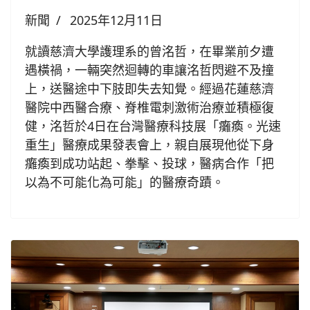
新聞
2025年12月11日
就讀慈濟大學護理系的曾洺哲，在畢業前夕遭
遇橫禍，一輛突然迴轉的車讓洺哲閃避不及撞
上，送醫途中下肢即失去知覺。經過花蓮慈濟
醫院中西醫合療、脊椎電刺激術治療並積極復
健，洺哲於4日在台灣醫療科技展「癱瘓。光速
重生」醫療成果發表會上，親自展現他從下身
癱瘓到成功站起、拳擊、投球，醫病合作「把
以為不可能化為可能」的醫療奇蹟。