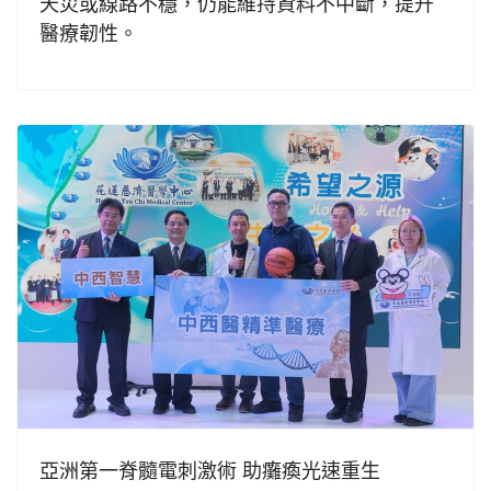
天災或線路不穩，仍能維持資料不中斷，提升
醫療韌性。
亞洲第一脊髓電刺激術 助癱瘓光速重生