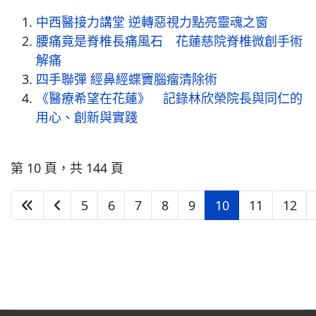
中西醫接力講堂 逆轉惡視力點亮靈魂之窗
腰痛竟是脊椎長痛風石 花蓮慈院脊椎微創手術
解痛
四手聯彈 經鼻經蝶竇腦瘤清除術
《醫療希望在花蓮》 記錄林欣榮院長與同仁的
用心、創新與實踐
第 10 頁，共 144 頁
5
6
7
8
9
10
11
12