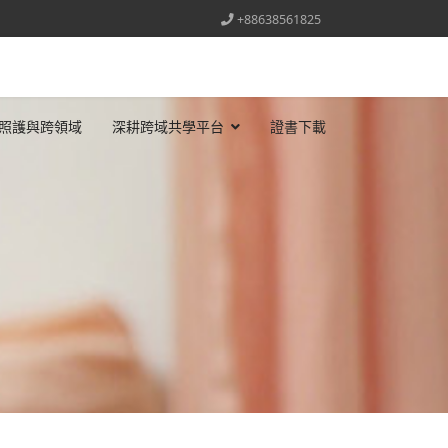
+88638561825
照護與跨領域
深耕跨域共學平台
證書下載