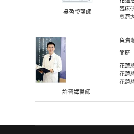
花蓮
臨床
吳盈瑩醫師
慈濟
負責
簡歷
花蓮
花蓮
花蓮
許晉譯醫師