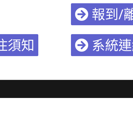
報到/
住須知
系統連