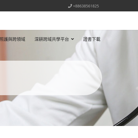
+88638561825
照護與跨領域
深耕跨域共學平台
證書下載