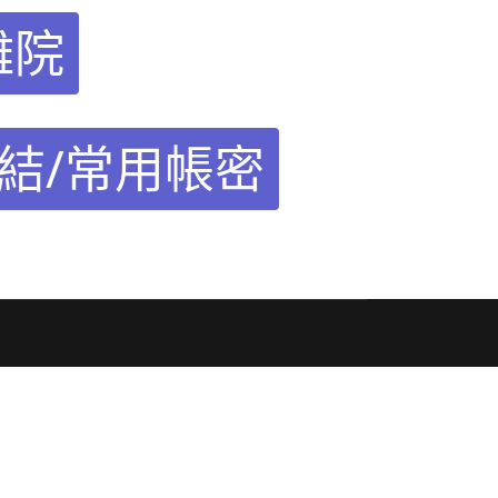
離院
結/常用帳密