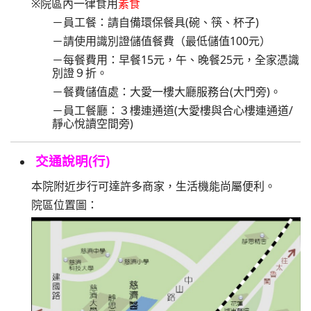
※院區內一律食用
素食
－員工餐：請自備環保餐具(碗、筷、杯子)
－請使用識別證儲值餐費（最低儲值100元）
－每餐費用：早餐15元，午、晚餐25元，全家憑識
別證９折。
－餐費儲值處：大愛一樓大廳服務台(大門旁)。
－員工餐廳：３樓連通道(大愛樓與合心樓連通道/
靜心悅讀空間旁)
交通說明(行)
本院附近步行可達許多商家，生活機能尚屬便利。
院區位置圖：