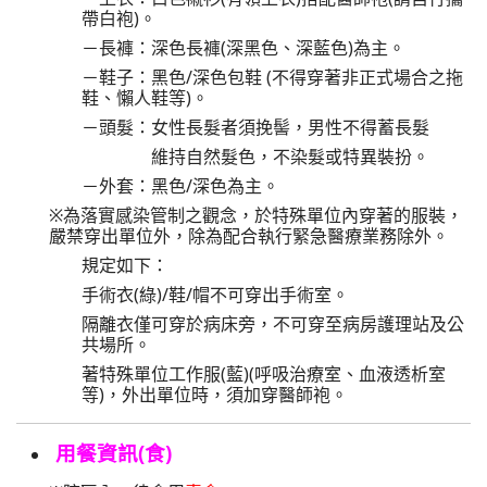
帶白袍)。
－長褲：深色長褲(深黑色、深藍色)為主。
－鞋子：黑色/深色包鞋 (不得穿著非正式場合之拖
鞋、懶人鞋等)。
－頭髮：女性長髮者須挽髻，男性不得蓄長髮
維持自然髮色，不染髮或特異裝扮。
－外套：黑色/深色為主。
※為落實感染管制之觀念，於特殊單位內穿著的服裝，
嚴禁穿出單位外，除為配合執行緊急醫療業務除外。
規定如下：
手術衣(綠)/鞋/帽不可穿出手術室。
隔離衣僅可穿於病床旁，不可穿至病房護理站及公
共場所。
著特殊單位工作服(藍)(呼吸治療室、血液透析室
等)，外出單位時，須加穿醫師袍。
用餐資訊(食)