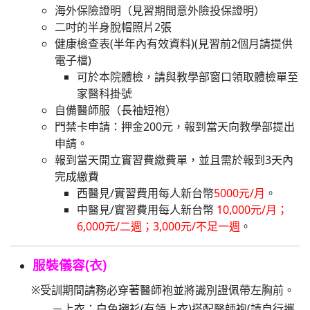
海外保險證明（見習期間意外險投保證明）
二吋的半身脫帽照片2張
健康檢查表(半年內有效資料)(見習前2個月請提供
電子檔)
可於本院體檢，請與教學部窗口領取體檢單至
家醫科掛號
自備醫師服（長袖短袍）
門禁卡申請：押金200元，報到當天向教學部提出
申請。
報到當天開立實習費繳費單，並且需於報到3天內
完成繳費
西醫
見/
實習費用每人新台幣
5000元/月
。
中醫
見/
實習費用每人新台幣
10,000元/月；
6,000元/二週；3,000元/不足一週
。
服裝儀容(衣)
※受訓期間請務必穿著醫師袍並將識別證佩帶左胸前。
－上衣：白色襯衫(有領上衣)搭配醫師袍(請自行攜