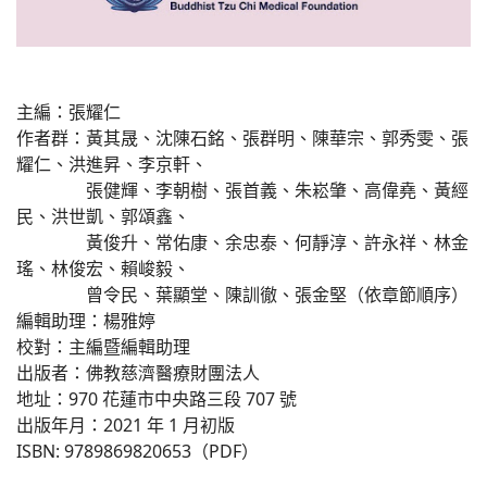
主編：張耀仁
作者群：黃其晟、沈陳石銘、張群明、陳華宗、郭秀雯、張
耀仁、洪進昇、李京軒、
張健輝、李朝樹、張首義、朱崧肇、高偉堯、黃經
民、洪世凱、郭頌鑫、
黃俊升、常佑康、余忠泰、何靜淳、許永祥、林金
瑤、林俊宏、賴峻毅、
曾令民、葉顯堂、陳訓徹、張金堅（依章節順序）
編輯助理：楊雅婷
校對：主編暨編輯助理
出版者：佛教慈濟醫療財團法人
地址：970 花蓮市中央路三段 707 號
出版年月：2021 年 1 月初版
ISBN: 9789869820653（PDF）