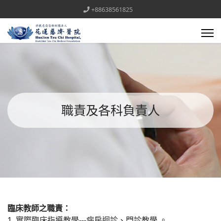
+88638561825
職責及各科負責人
臨床教師之職責：
1. 實際臨床指導教學---病房迴診、門診教學 。