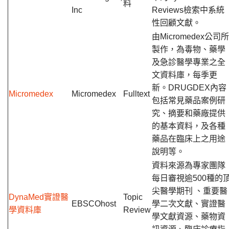
料
Inc
Reviews檢索中系統
性回顧文獻。
由Micromedex公司所
製作，為毒物、藥學
及急診醫學專業之全
文資料庫，每季更
新。DRUGDEX內容
Micromedex
Micromedex
Fulltext
包括常見藥品案例研
究、摘要和藥廠提供
的基本資料，及各種
藥品在臨床上之用途
說明等。
資料來源為專家團隊
每日審視逾500種的
尖醫學期刊 、重要醫
DynaMed實證醫
Topic
EBSCOhost
學二次文獻、實證醫
學資料庫
Review
學文獻資源、藥物資