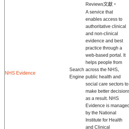
Reviews文獻。
A service that
enables access to
authoritative clinical
and non-clinical
evidence and best
practice through a
web-based portal. It
helps people from
Search
across the NHS,
NHS Evidence
Engine
public health and
social care sectors to
make better decision
as a result. NHS
Evidence is manage
by the National
Institute for Health
and Clinical