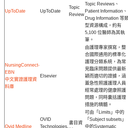
Topic Reviews、
Topic
UpToDate
UpToDate
Patient Information、
Review
Drug Information 等
型資源構成，約有
5,100 位醫師為其執
筆。
由護理專家撰寫，整
合國際通用的標準化
護理分類系統，為常
NursingConnect-
見臨床問題提供最新
EBN
Elsevier
穎而適切的證據，涵
中文實證護理資
蓋急性照護護理人員
料庫
經常處理的健康照護
問題，同時囊括護理
措施的精髓。
可由「Limits」中的
OVID
「Subject subsets」
書目資
Ovid Medline
Technologies,
中的Systematic